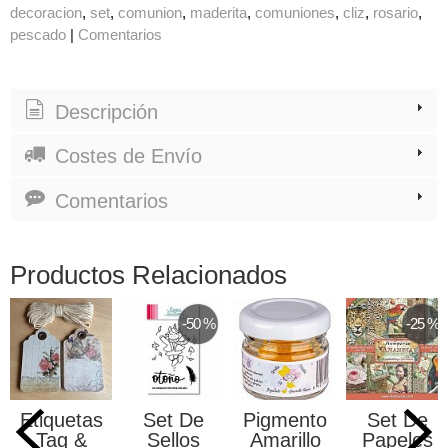
decoracion
set
comunion
maderita
comuniones
cliz
rosario
pescado
|
Comentarios
Descripción
Costes de Envío
Comentarios
Productos Relacionados
-50 %
-25 %
Etiquetas
Set De
Pigmento
Set De
Tag &
Sellos
Amarillo
Papeles