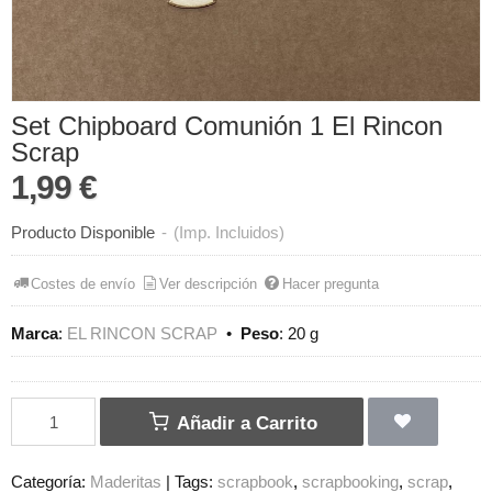
Set Chipboard Comunión 1 El Rincon
Scrap
1,99 €
Producto Disponible
-
(Imp. Incluidos)
Costes de envío
Ver descripción
Hacer pregunta
Marca
:
EL RINCON SCRAP
•
Peso
:
20 g
Añadir a Carrito
Categoría:
Maderitas
|
Tags:
scrapbook
scrapbooking
scrap