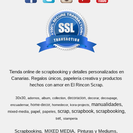
Tienda online de scrapbooking y detalles personalizados en
Canarias. Regalos únicos, papelería creativa y productos
hechos con amor en El Rincon Scrap.
30x30
decoracion
adornos
album
collection
decorar
decoupage
manualidades
home-decor
encuadernar
homedecor
kora-projects
scrap
scrapbook
scrapbooking
papel
mixed-media
papeles
set
stamperia
Scrapbooking
MIXED MEDIA
Pinturas y Mediums