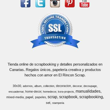
Tienda online de scrapbooking y detalles personalizados en
Canarias. Regalos únicos, papelería creativa y productos
hechos con amor en El Rincon Scrap.
30x30
decoracion
adornos
album
collection
decorar
decoupage
manualidades
home-decor
encuadernar
homedecor
kora-projects
scrap
scrapbook
scrapbooking
papel
mixed-media
papeles
set
stamperia