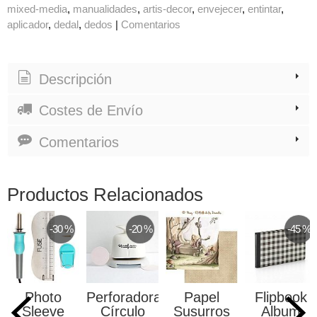
mixed-media
manualidades
artis-decor
envejecer
entintar
aplicador
dedal
dedos
|
Comentarios
Descripción
Costes de Envío
Comentarios
Productos Relacionados
-30 %
-20 %
-45 %
Photo
Perforadora
Papel
Flipbook
Sleeve
Círculo
Susurros
Album