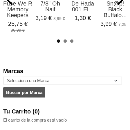
Fuse We R
7/8" Oh
De Hada
Sn@p!
Memory
Naif
001 El...
Black
Keepers
Buffalo...
3,19 €
1,30 €
3,99 €
25,75 €
3,99 €
7,25 €
36,99 €
Marcas
Tu Carrito (0)
El carrito de la compra está vacío