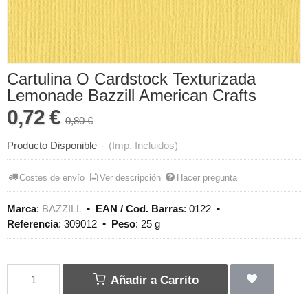
Cartulina O Cardstock Texturizada
Lemonade Bazzill American Crafts
0,72 €
0,80 €
Producto Disponible
-
(Imp. Incluidos)
Costes de envío
Ver descripción
Hacer pregunta
Marca
:
BAZZILL
•
EAN / Cod. Barras
:
0122
•
Referencia
:
309012
•
Peso
:
25 g
Añadir a Carrito