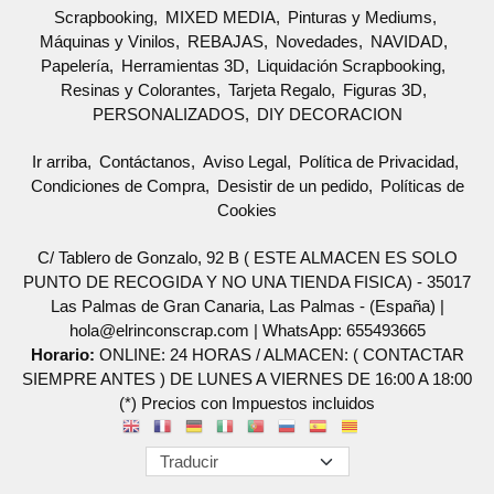
Scrapbooking
MIXED MEDIA
Pinturas y Mediums
Máquinas y Vinilos
REBAJAS
Novedades
NAVIDAD
Papelería
Herramientas 3D
Liquidación Scrapbooking
Resinas y Colorantes
Tarjeta Regalo
Figuras 3D
PERSONALIZADOS
DIY DECORACION
Ir arriba
Contáctanos
Aviso Legal
Política de Privacidad
Condiciones de Compra
Desistir de un pedido
Políticas de
Cookies
C/ Tablero de Gonzalo, 92 B ( ESTE ALMACEN ES SOLO
PUNTO DE RECOGIDA Y NO UNA TIENDA FISICA) - 35017
Las Palmas de Gran Canaria, Las Palmas - (España) |
hola@elrinconscrap.com |
WhatsApp: 655493665
Horario:
ONLINE: 24 HORAS / ALMACEN: ( CONTACTAR
SIEMPRE ANTES ) DE LUNES A VIERNES DE 16:00 A 18:00
(*) Precios con Impuestos incluidos