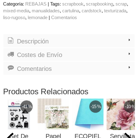
Categoría:
REBAJAS
|
Tags:
scrapbook
scrapbooking
scrap
mixed-media
manualidades
cartulina
cardstock
texturizada
liso-rugoso
lemonade
|
Comentarios
Descripción
Costes de Envío
Comentarios
Productos Relacionados
-41 %
-15 %
-10 %
Set De
Papel
ECOPIEL
Servilleta