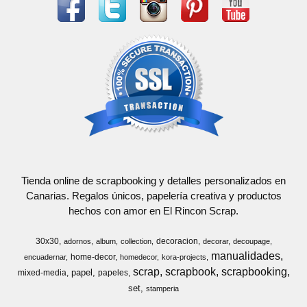
Tienda online de scrapbooking y detalles personalizados en
Canarias. Regalos únicos, papelería creativa y productos
hechos con amor en El Rincon Scrap.
30x30
decoracion
adornos
album
collection
decorar
decoupage
manualidades
home-decor
encuadernar
homedecor
kora-projects
scrap
scrapbook
scrapbooking
papel
mixed-media
papeles
set
stamperia