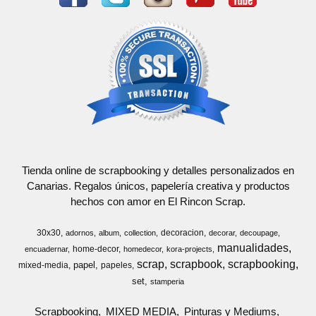
Tienda online de scrapbooking y detalles personalizados en
Canarias. Regalos únicos, papelería creativa y productos
hechos con amor en El Rincon Scrap.
30x30
decoracion
adornos
album
collection
decorar
decoupage
manualidades
home-decor
encuadernar
homedecor
kora-projects
scrap
scrapbook
scrapbooking
papel
mixed-media
papeles
set
stamperia
Scrapbooking
MIXED MEDIA
Pinturas y Mediums