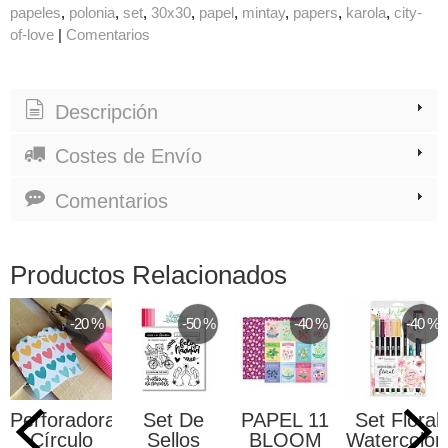
papeles
polonia
set
30x30
papel
mintay
papers
karola
city-
of-love
|
Comentarios
Descripción
Costes de Envío
Comentarios
Productos Relacionados
-20 %
-50 %
-40 %
-40 %
Perforadora
Set De
PAPEL 11
Set Floral
Círculo
Sellos
BLOOM
Watercolori