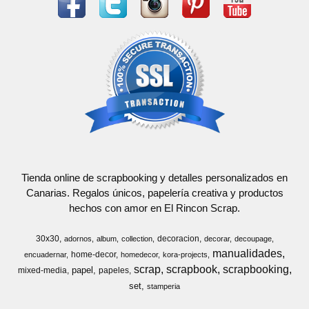
Tienda online de scrapbooking y detalles personalizados en
Canarias. Regalos únicos, papelería creativa y productos
hechos con amor en El Rincon Scrap.
30x30
decoracion
adornos
album
collection
decorar
decoupage
manualidades
home-decor
encuadernar
homedecor
kora-projects
scrap
scrapbook
scrapbooking
papel
mixed-media
papeles
set
stamperia