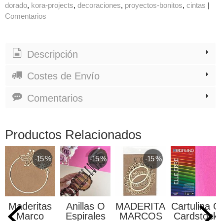
dorado
kora-projects
decoraciones
proyectos-bonitos
cintas
|
Comentarios
Descripción
Costes de Envío
Comentarios
Productos Relacionados
-15 %
-15 %
-15 %
Maderitas
Anillas O
MADERITAS
Cartulina O
Marco
Espirales
MARCOS
Cardstock