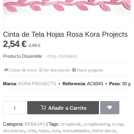
Cinta de Tela Hojas Rosa Kora Projects
2,54 €
2,99 €
Producto Disponible
-
(Imp. Incluidos)
Costes de envío
Ver descripción
Hacer pregunta
Marca
:
KORA PROJECTS
•
Referencia
:
AC6043
•
Peso
:
30 g
Añadir a Carrito
Categoría:
REBAJAS
|
Tags:
scrapbook
scrapbooking
scrap
decoracion
cinta
hojas
rosa
manualidades
home-decor