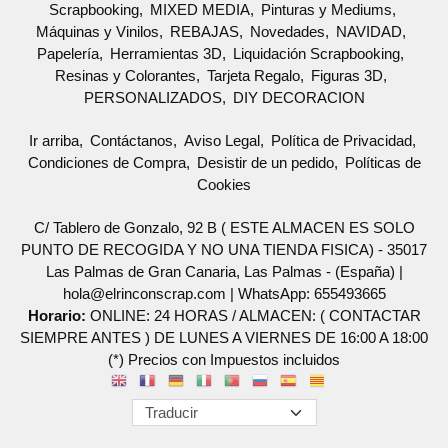
Scrapbooking
MIXED MEDIA
Pinturas y Mediums
Máquinas y Vinilos
REBAJAS
Novedades
NAVIDAD
Papelería
Herramientas 3D
Liquidación Scrapbooking
Resinas y Colorantes
Tarjeta Regalo
Figuras 3D
PERSONALIZADOS
DIY DECORACION
Ir arriba
Contáctanos
Aviso Legal
Política de Privacidad
Condiciones de Compra
Desistir de un pedido
Políticas de
Cookies
C/ Tablero de Gonzalo, 92 B ( ESTE ALMACEN ES SOLO
PUNTO DE RECOGIDA Y NO UNA TIENDA FISICA) - 35017
Las Palmas de Gran Canaria, Las Palmas - (España) |
hola@elrinconscrap.com |
WhatsApp: 655493665
Horario:
ONLINE: 24 HORAS / ALMACEN: ( CONTACTAR
SIEMPRE ANTES ) DE LUNES A VIERNES DE 16:00 A 18:00
(*) Precios con Impuestos incluidos