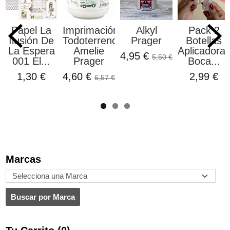
Papel La
Imprimación
Alkyl
Pack 2
Ilusión De
Todoterreno
Prager
Botellas
La Espera
Amelie
Aplicadora
4,95 €
5,50 €
001 El...
Prager
Boca...
1,30 €
4,60 €
2,99 €
6,57 €
Marcas