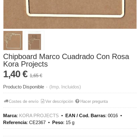
Chipboard Marco Cuadrado Con Rosa
Kora Projects
1,40 €
1,65 €
Producto Disponible
-
(Imp. Incluidos)
Costes de envío
Ver descripción
Hacer pregunta
Marca
:
KORA PROJECTS
•
EAN / Cod. Barras
:
0016
•
Referencia
:
CE2367
•
Peso
:
15 g