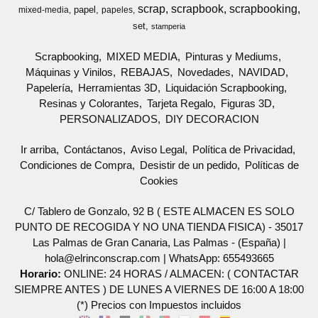
scrap
scrapbook
scrapbooking
papel
mixed-media
papeles
set
stamperia
Scrapbooking
MIXED MEDIA
Pinturas y Mediums
Máquinas y Vinilos
REBAJAS
Novedades
NAVIDAD
Papelería
Herramientas 3D
Liquidación Scrapbooking
Resinas y Colorantes
Tarjeta Regalo
Figuras 3D
PERSONALIZADOS
DIY DECORACION
Ir arriba
Contáctanos
Aviso Legal
Política de Privacidad
Condiciones de Compra
Desistir de un pedido
Políticas de
Cookies
C/ Tablero de Gonzalo, 92 B ( ESTE ALMACEN ES SOLO
PUNTO DE RECOGIDA Y NO UNA TIENDA FISICA) - 35017
Las Palmas de Gran Canaria, Las Palmas - (España) |
hola@elrinconscrap.com |
WhatsApp: 655493665
Horario:
ONLINE: 24 HORAS / ALMACEN: ( CONTACTAR
SIEMPRE ANTES ) DE LUNES A VIERNES DE 16:00 A 18:00
(*) Precios con Impuestos incluidos