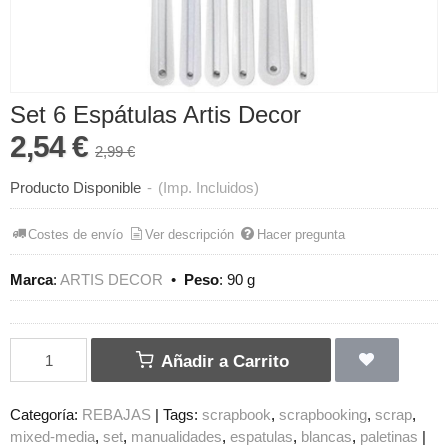
Set 6 Espátulas Artis Decor
2,54 €
2,99 €
Producto Disponible
-
(Imp. Incluidos)
Costes de envío
Ver descripción
Hacer pregunta
Marca
:
ARTIS DECOR
•
Peso
:
90 g
Añadir a Carrito
Categoría:
REBAJAS
|
Tags:
scrapbook
scrapbooking
scrap
mixed-media
set
manualidades
espatulas
blancas
paletinas
|