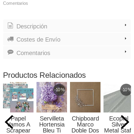
Comentarios
Descripción
Costes de Envío
Comentarios
Productos Relacionados
-10 %
-10 %
Papel
Servilleta
Chipboard
Ecopiel
Vamos A
Hortensia
Marco
Silver
Scrapear
Bleu Ti
Doble Dos
Metal Stafil