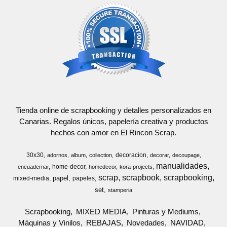
Tienda online de scrapbooking y detalles personalizados en
Canarias. Regalos únicos, papelería creativa y productos
hechos con amor en El Rincon Scrap.
30x30
decoracion
adornos
album
collection
decorar
decoupage
manualidades
home-decor
encuadernar
homedecor
kora-projects
scrap
scrapbook
scrapbooking
papel
mixed-media
papeles
set
stamperia
Scrapbooking
MIXED MEDIA
Pinturas y Mediums
Máquinas y Vinilos
REBAJAS
Novedades
NAVIDAD