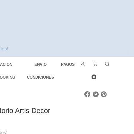
DACION
ENVÍO
PAGOS
OOKING
CONDICIONES
0
orio Artis Decor
dos)