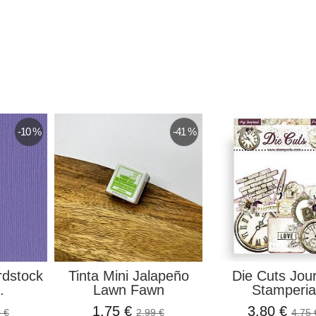
-10 %
-41 %
rdstock
Tinta Mini Jalapeño
Die Cuts Jou
.
Lawn Fawn
Stamperia
1,75 €
3,80 €
 €
2,99 €
4,75 