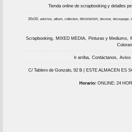
Tienda online de scrapbooking y detalles p
30x30
decoracion
adornos
album
collection
decorar
decoupage
Scrapbooking
MIXED MEDIA
Pinturas y Mediums
Coloran
Ir arriba
Contáctanos
Aviso 
C/ Tablero de Gonzalo, 92 B ( ESTE ALMACEN ES 
Horario:
ONLINE: 24 HOR