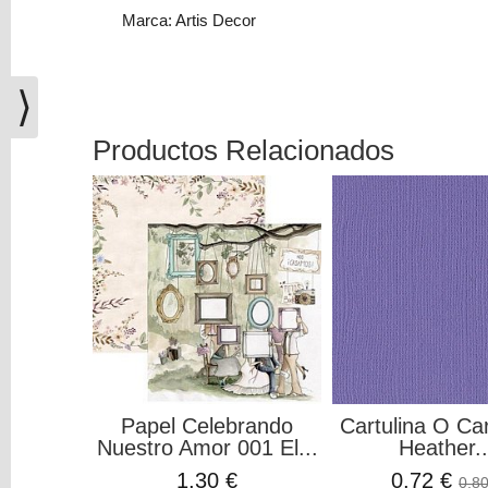
(0)
Marca: Artis Decor
El
carrito
⟩
de
la
compra
Productos Relacionados
está
vacío
Redes
Sociales
Instagram
Facebook
Papel Celebrando
Cartulina O Ca
Nuestro Amor 001 El...
Heather..
Youtube
1,30 €
0,72 €
0,80