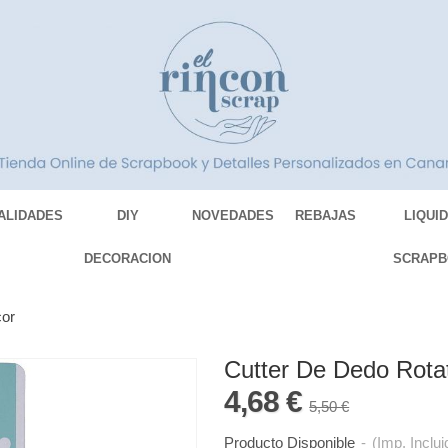
ALIDADES
DIY
NOVEDADES
REBAJAS
LIQUI
DECORACION
SCRAPB
cor
Cutter De Dedo Rotat
4,68 €
5,50 €
Producto Disponible
-
(Imp. Inclui