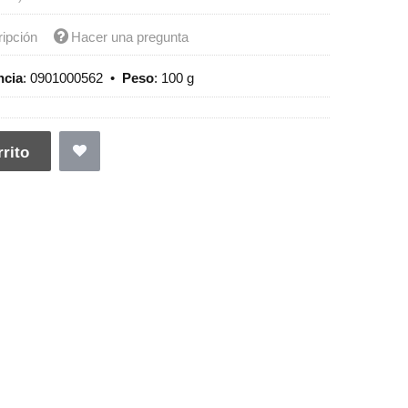
ripción
Hacer una pregunta
ncia
:
0901000562
•
Peso
:
100 g
rito