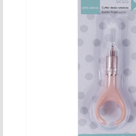
y
Mediums
Máquinas
y
Vinilos
REBAJAS
Novedades
NAVIDAD
Papelería
Herramientas
3D
Liquidación
Scrapbooking
Resinas
y