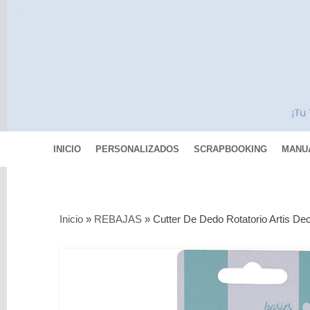
INICIO
PERSONALIZADOS
SCRAPBOOKING
MANU
Categorías
Inicio
»
REBAJAS
»
Cutter De Dedo Rotatorio Artis De
Scrapbooking
MIXED
MEDIA
Pinturas