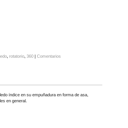
dedo
rotatorio
360
|
Comentarios
l dedo índice en su empuñadura en forma de asa,
des en general.