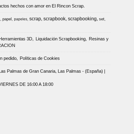
oductos hechos con amor en El Rincon Scrap.
scrap
scrapbook
scrapbooking
papel
set
a
papeles
Herramientas 3D
Liquidación Scrapbooking
Resinas y
RACION
un pedido
Políticas de Cookies
Palmas de Gran Canaria, Las Palmas - (España) |
ERNES DE 16:00 A 18:00