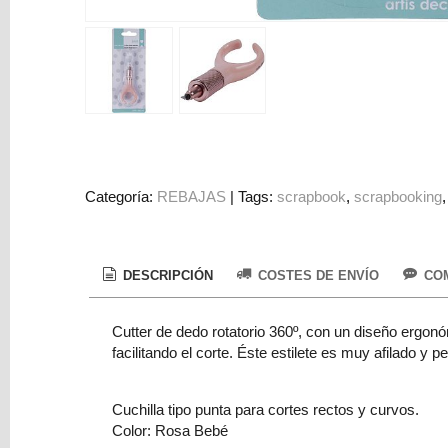
Colorantes
Tarjeta
Regalo
Figuras
3D
PERSONALIZADOS
DIY
Categoría:
REBAJAS
|
Tags:
scrapbook
scrapbooking
DECORACION
Marcas
DESCRIPCIÓN
COSTES DE ENVÍO
COM
Cutter de dedo rotatorio 360º, con un diseño ergon
facilitando el corte. Éste estilete es muy afilado y
Cuchilla tipo punta para cortes rectos y curvos.
Tu
Color: Rosa Bebé
Carrito