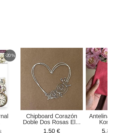
-20 %
rnal
Chipboard Corazón
Antelina Rojo C
Doble Dos Rosas El...
Kora Project
1,50 €
5,87 €
€
6,90 €