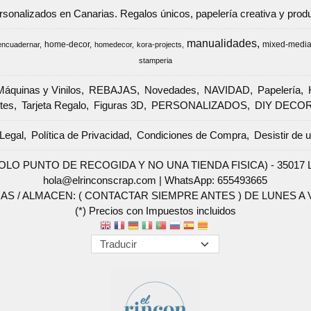
ersonalizados en Canarias. Regalos únicos, papelería creativa y pr
manualidades
home-decor
mixed-medi
encuadernar
homedecor
kora-projects
stamperia
Máquinas y Vinilos
REBAJAS
Novedades
NAVIDAD
Papelería
tes
Tarjeta Regalo
Figuras 3D
PERSONALIZADOS
DIY DECO
Legal
Política de Privacidad
Condiciones de Compra
Desistir de 
SOLO PUNTO DE RECOGIDA Y NO UNA TIENDA FISICA) - 35017 Las 
hola@elrinconscrap.com |
WhatsApp: 655493665
AS / ALMACEN: ( CONTACTAR SIEMPRE ANTES ) DE LUNES A VI
(*) Precios con Impuestos incluidos