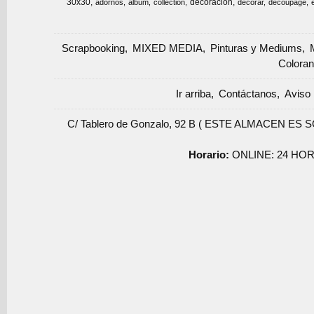
30x30
decoracion
adornos
album
collection
decorar
decoupage
Scrapbooking
MIXED MEDIA
Pinturas y Mediums
Coloran
Ir arriba
Contáctanos
Aviso 
C/ Tablero de Gonzalo, 92 B ( ESTE ALMACEN ES 
Horario:
ONLINE: 24 HOR