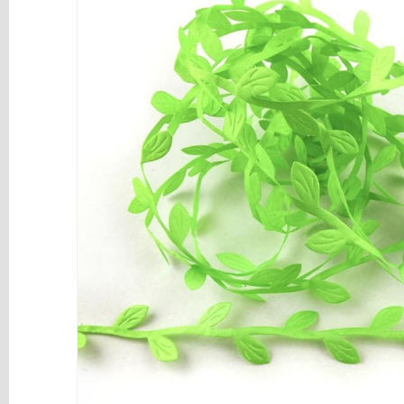
y
Mediums
Máquinas
y
Vinilos
REBAJAS
Novedades
NAVIDAD
Papelería
Herramientas
3D
Liquidación
Scrapbooking
Resinas
y