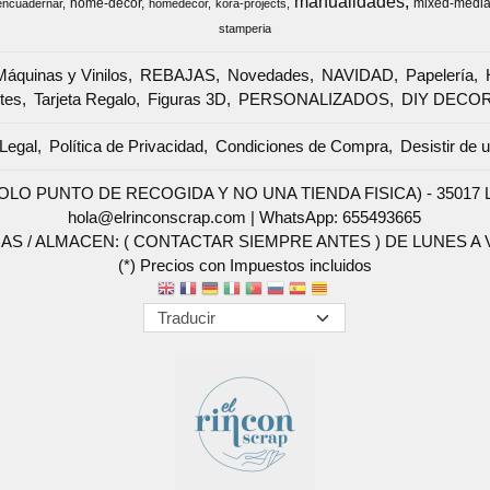
manualidades
home-decor
mixed-medi
encuadernar
homedecor
kora-projects
stamperia
Máquinas y Vinilos
REBAJAS
Novedades
NAVIDAD
Papelería
tes
Tarjeta Regalo
Figuras 3D
PERSONALIZADOS
DIY DECO
Legal
Política de Privacidad
Condiciones de Compra
Desistir de 
SOLO PUNTO DE RECOGIDA Y NO UNA TIENDA FISICA) - 35017 Las 
hola@elrinconscrap.com |
WhatsApp: 655493665
AS / ALMACEN: ( CONTACTAR SIEMPRE ANTES ) DE LUNES A VI
(*) Precios con Impuestos incluidos