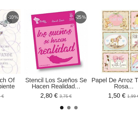
-15 %
Encuadernar
Molde Silicona Luna
Hoja Para 
Rosa...
Nubes Y Estrellas
Waiting Fo
€
3,99 €
0,45 €
3,99 €