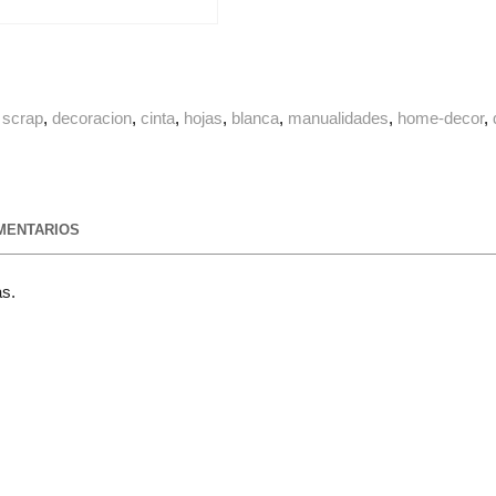
scrap
decoracion
cinta
hojas
blanca
manualidades
home-decor
ENTARIOS
as.