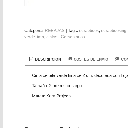
Colorantes
Tarjeta
Regalo
Figuras
Categoría:
REBAJAS
|
Tags:
scrapbook
scrapbooking
verde-lima
cintas
|
Comentarios
3D
PERSONALIZADOS
DIY
DESCRIPCIÓN
COSTES DE ENVÍO
COM
DECORACION
Cinta de tela verde lima de 2 cm. decorada con hoj
Marcas
Tamaño: 2 metros de largo.
Marca: Kora Projects
Tu
Carrito