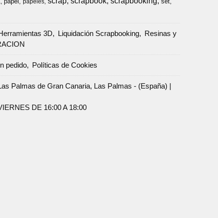
scrap
scrapbook
scrapbooking
papel
set
a
papeles
Herramientas 3D
Liquidación Scrapbooking
Resinas y
RACION
un pedido
Políticas de Cookies
Palmas de Gran Canaria, Las Palmas - (España) |
ERNES DE 16:00 A 18:00