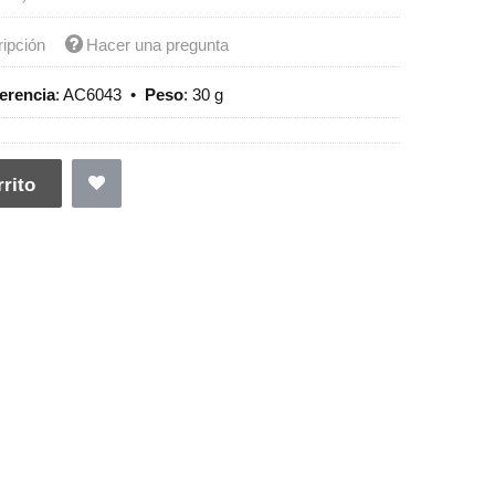
ripción
Hacer una pregunta
erencia
:
AC6043
•
Peso
:
30 g
rito