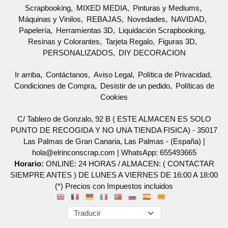
Scrapbooking
MIXED MEDIA
Pinturas y Mediums
Máquinas y Vinilos
REBAJAS
Novedades
NAVIDAD
Papelería
Herramientas 3D
Liquidación Scrapbooking
Resinas y Colorantes
Tarjeta Regalo
Figuras 3D
PERSONALIZADOS
DIY DECORACION
Ir arriba
Contáctanos
Aviso Legal
Política de Privacidad
Condiciones de Compra
Desistir de un pedido
Políticas de
Cookies
C/ Tablero de Gonzalo, 92 B ( ESTE ALMACEN ES SOLO
PUNTO DE RECOGIDA Y NO UNA TIENDA FISICA) - 35017
Las Palmas de Gran Canaria, Las Palmas - (España) |
hola@elrinconscrap.com |
WhatsApp: 655493665
Horario:
ONLINE: 24 HORAS / ALMACEN: ( CONTACTAR
SIEMPRE ANTES ) DE LUNES A VIERNES DE 16:00 A 18:00
(*) Precios con Impuestos incluidos