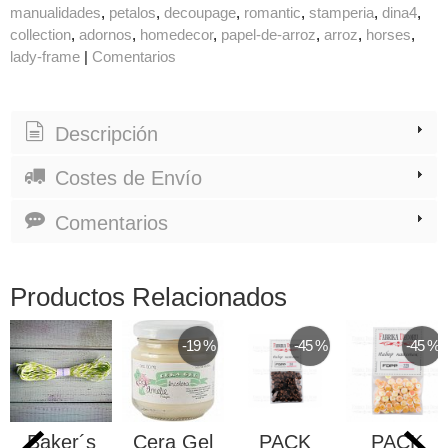
manualidades
petalos
decoupage
romantic
stamperia
dina4
collection
adornos
homedecor
papel-de-arroz
arroz
horses
lady-frame
|
Comentarios
Descripción
Costes de Envío
Comentarios
Productos Relacionados
-19 %
-45 %
-45 %
Baker´s
Cera Gel
PACK
PACK