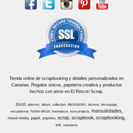
Tienda online de scrapbooking y detalles personalizados en
Canarias. Regalos únicos, papelería creativa y productos
hechos con amor en El Rincon Scrap.
30x30
decoracion
adornos
album
collection
decorar
decoupage
manualidades
home-decor
encuadernar
homedecor
kora-projects
scrap
scrapbook
scrapbooking
papel
mixed-media
papeles
set
stamperia