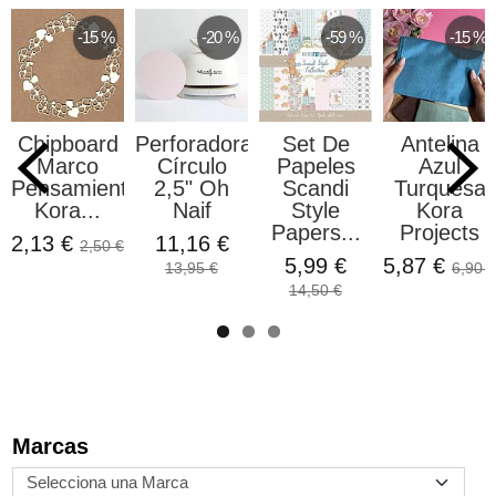
-15 %
-20 %
-59 %
-15 %
Chipboard
Perforadora
Set De
Antelina
Marco
Círculo
Papeles
Azul
Pensamientos
2,5" Oh
Scandi
Turquesa
Kora...
Naif
Style
Kora
Papers...
Projects
2,13 €
11,16 €
2,50 €
5,99 €
5,87 €
13,95 €
6,90 €
14,50 €
Marcas