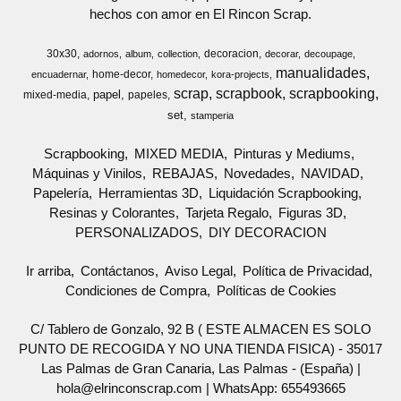
hechos con amor en El Rincon Scrap.
30x30
decoracion
adornos
album
collection
decorar
decoupage
manualidades
home-decor
encuadernar
homedecor
kora-projects
scrap
scrapbook
scrapbooking
papel
mixed-media
papeles
set
stamperia
Scrapbooking
MIXED MEDIA
Pinturas y Mediums
Máquinas y Vinilos
REBAJAS
Novedades
NAVIDAD
Papelería
Herramientas 3D
Liquidación Scrapbooking
Resinas y Colorantes
Tarjeta Regalo
Figuras 3D
PERSONALIZADOS
DIY DECORACION
Ir arriba
Contáctanos
Aviso Legal
Política de Privacidad
Condiciones de Compra
Políticas de Cookies
C/ Tablero de Gonzalo, 92 B ( ESTE ALMACEN ES SOLO
PUNTO DE RECOGIDA Y NO UNA TIENDA FISICA) - 35017
Las Palmas de Gran Canaria, Las Palmas - (España) |
hola@elrinconscrap.com |
WhatsApp: 655493665