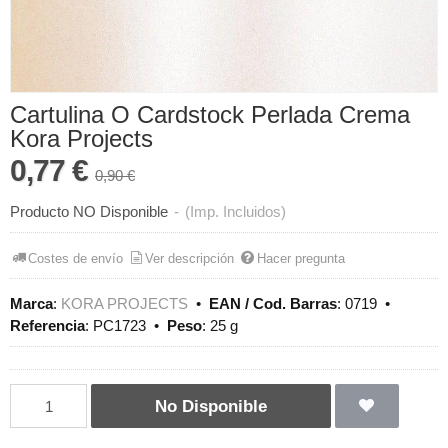
Cartulina O Cardstock Perlada Crema
Kora Projects
0,77 €
0,90 €
Producto NO Disponible
-
(Imp. Incluidos)
Costes de envío
Ver descripción
Hacer pregunta
Marca
:
KORA PROJECTS
•
EAN / Cod. Barras
:
0719
•
Referencia
:
PC1723
•
Peso
:
25 g
No Disponible