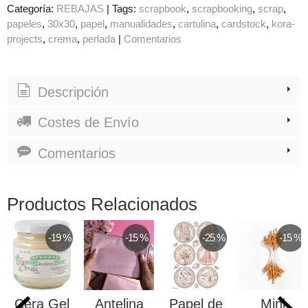
Categoría:
REBAJAS
|
Tags:
scrapbook
scrapbooking
scrap
papeles
30x30
papel
manualidades
cartulina
cardstock
kora-
projects
crema
perlada
|
Comentarios
Descripción
Costes de Envío
Comentarios
Productos Relacionados
-19 %
-15 %
-25 %
-15 %
Cera Gel
Antelina
Papel de
Mini