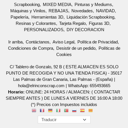
Scrapbooking
MIXED MEDIA
Pinturas y Mediums
Máquinas y Vinilos
REBAJAS
Novedades
NAVIDAD
Papelería
Herramientas 3D
Liquidación Scrapbooking
Resinas y Colorantes
Tarjeta Regalo
Figuras 3D
PERSONALIZADOS
DIY DECORACION
Ir arriba
Contáctanos
Aviso Legal
Política de Privacidad
Condiciones de Compra
Desistir de un pedido
Políticas de
Cookies
C/ Tablero de Gonzalo, 92 B ( ESTE ALMACEN ES SOLO
PUNTO DE RECOGIDA Y NO UNA TIENDA FISICA) - 35017
Las Palmas de Gran Canaria, Las Palmas - (España) |
hola@elrinconscrap.com |
WhatsApp: 655493665
Horario:
ONLINE: 24 HORAS / ALMACEN: ( CONTACTAR
SIEMPRE ANTES ) DE LUNES A VIERNES DE 16:00 A 18:00
(*) Precios con Impuestos incluidos