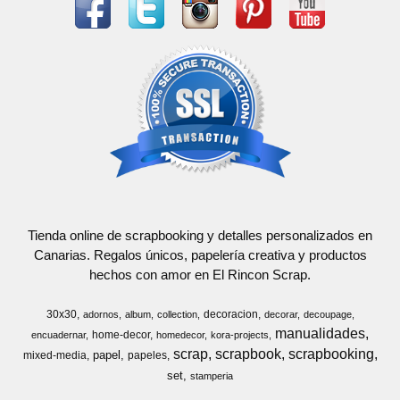
Tienda online de scrapbooking y detalles personalizados en
Canarias. Regalos únicos, papelería creativa y productos
hechos con amor en El Rincon Scrap.
30x30
decoracion
adornos
album
collection
decorar
decoupage
manualidades
home-decor
encuadernar
homedecor
kora-projects
scrap
scrapbook
scrapbooking
papel
mixed-media
papeles
set
stamperia