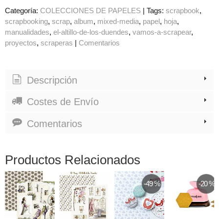
Categoría:
COLECCIONES DE PAPELES
|
Tags:
scrapbook
scrapbooking
scrap
album
mixed-media
papel
hoja
manualidades
el-altillo-de-los-duendes
vamos-a-scrapear
proyectos
scraperas
|
Comentarios
Descripción
Costes de Envío
Comentarios
Productos Relacionados
-49 %
-20 %