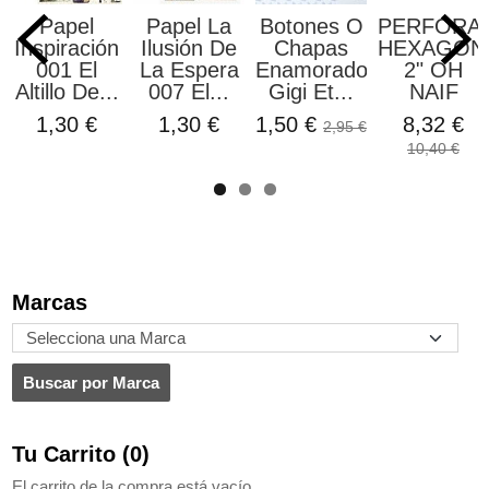
Papel
Papel La
Botones O
PERFORA
Inspiración
Ilusión De
Chapas
HEXAGON
001 El
La Espera
Enamorados
2" OH
Altillo De...
007 El...
Gigi Et...
NAIF
1,30 €
1,30 €
1,50 €
8,32 €
2,95 €
10,40 €
Marcas
Tu Carrito (0)
El carrito de la compra está vacío