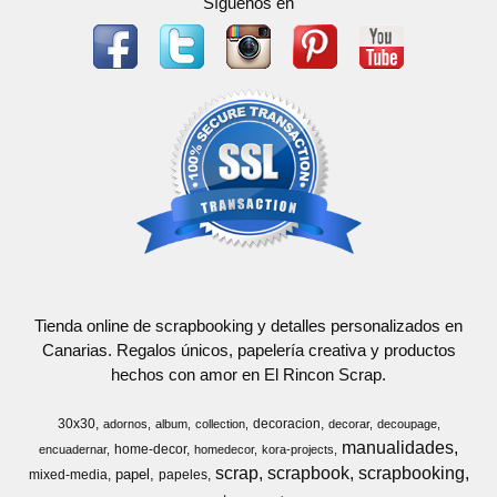
Síguenos en
Tienda online de scrapbooking y detalles personalizados en
Canarias. Regalos únicos, papelería creativa y productos
hechos con amor en El Rincon Scrap.
30x30
decoracion
adornos
album
collection
decorar
decoupage
manualidades
home-decor
encuadernar
homedecor
kora-projects
scrap
scrapbook
scrapbooking
papel
mixed-media
papeles