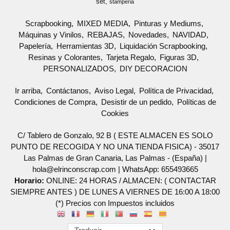
set
stamperia
Scrapbooking
MIXED MEDIA
Pinturas y Mediums
Máquinas y Vinilos
REBAJAS
Novedades
NAVIDAD
Papelería
Herramientas 3D
Liquidación Scrapbooking
Resinas y Colorantes
Tarjeta Regalo
Figuras 3D
PERSONALIZADOS
DIY DECORACION
Ir arriba
Contáctanos
Aviso Legal
Política de Privacidad
Condiciones de Compra
Desistir de un pedido
Políticas de
Cookies
C/ Tablero de Gonzalo, 92 B ( ESTE ALMACEN ES SOLO
PUNTO DE RECOGIDA Y NO UNA TIENDA FISICA) - 35017
Las Palmas de Gran Canaria, Las Palmas - (España) |
hola@elrinconscrap.com |
WhatsApp: 655493665
Horario:
ONLINE: 24 HORAS / ALMACEN: ( CONTACTAR
SIEMPRE ANTES ) DE LUNES A VIERNES DE 16:00 A 18:00
(*) Precios con Impuestos incluidos