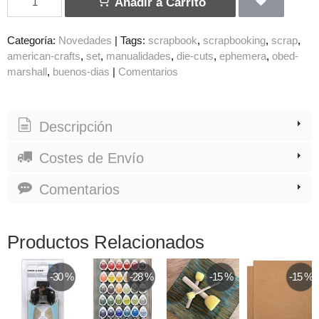
Añadir a Carrito
Categoría:
Novedades
|
Tags:
scrapbook
scrapbooking
scrap
american-crafts
set
manualidades
die-cuts
ephemera
obed-
marshall
buenos-dias
|
Comentarios
Descripción
Costes de Envío
Comentarios
Productos Relacionados
-30 %
-28 %
-15 %
-15 %