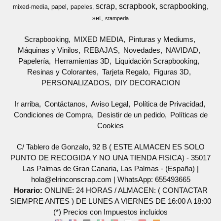
scrap
scrapbook
scrapbooking
papel
mixed-media
papeles
set
stamperia
Scrapbooking
MIXED MEDIA
Pinturas y Mediums
Máquinas y Vinilos
REBAJAS
Novedades
NAVIDAD
Papelería
Herramientas 3D
Liquidación Scrapbooking
Resinas y Colorantes
Tarjeta Regalo
Figuras 3D
PERSONALIZADOS
DIY DECORACION
Ir arriba
Contáctanos
Aviso Legal
Política de Privacidad
Condiciones de Compra
Desistir de un pedido
Políticas de
Cookies
C/ Tablero de Gonzalo, 92 B ( ESTE ALMACEN ES SOLO
PUNTO DE RECOGIDA Y NO UNA TIENDA FISICA) - 35017
Las Palmas de Gran Canaria, Las Palmas - (España) |
hola@elrinconscrap.com |
WhatsApp: 655493665
Horario:
ONLINE: 24 HORAS / ALMACEN: ( CONTACTAR
SIEMPRE ANTES ) DE LUNES A VIERNES DE 16:00 A 18:00
(*) Precios con Impuestos incluidos