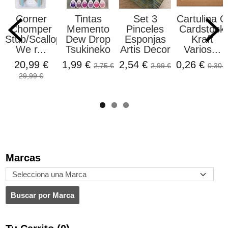
Corner
Tintas
Set 3
Cartulina O
Chomper
Memento
Pinceles
Cardstock
Stub/Scallop
Dew Drop
Esponjas
Kraft
We r...
Tsukineko
Artis Decor
Varios...
20,99 €
1,99 €
2,54 €
0,26 €
2,75 €
2,99 €
0,30 €
29,99 €
Marcas