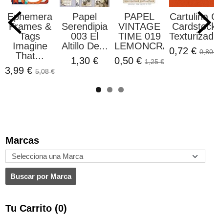
Ephemera
Papel
PAPEL
Cartulina O
Frames &
Serendipia
VINTAGE
Cardstock
Tags
003 El
TIME 019
Texturizada
Imagine
Altillo De...
LEMONCRAFT
0,72 €
0,80 €
That...
1,30 €
0,50 €
1,25 €
3,99 €
5,08 €
Marcas
Tu Carrito (0)