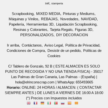
set
stamperia
Scrapbooking
MIXED MEDIA
Pinturas y Mediums
Máquinas y Vinilos
REBAJAS
Novedades
NAVIDAD
Papelería
Herramientas 3D
Liquidación Scrapbooking
Resinas y Colorantes
Tarjeta Regalo
Figuras 3D
PERSONALIZADOS
DIY DECORACION
Ir arriba
Contáctanos
Aviso Legal
Política de Privacidad
Condiciones de Compra
Desistir de un pedido
Políticas de
Cookies
C/ Tablero de Gonzalo, 92 B ( ESTE ALMACEN ES SOLO
PUNTO DE RECOGIDA Y NO UNA TIENDA FISICA) - 35017
Las Palmas de Gran Canaria, Las Palmas - (España) |
hola@elrinconscrap.com |
WhatsApp: 655493665
Horario:
ONLINE: 24 HORAS / ALMACEN: ( CONTACTAR
SIEMPRE ANTES ) DE LUNES A VIERNES DE 16:00 A 18:00
(*) Precios con Impuestos incluidos