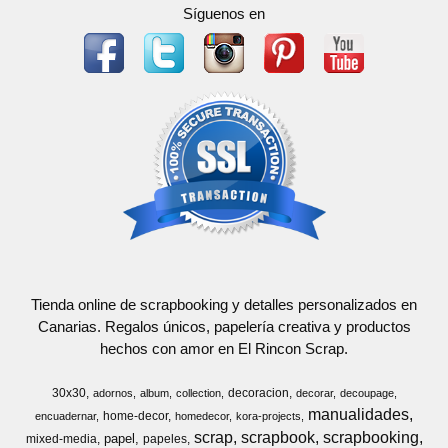
Síguenos en
Tienda online de scrapbooking y detalles personalizados en
Canarias. Regalos únicos, papelería creativa y productos
hechos con amor en El Rincon Scrap.
30x30
decoracion
adornos
album
collection
decorar
decoupage
manualidades
home-decor
encuadernar
homedecor
kora-projects
scrap
scrapbook
scrapbooking
papel
mixed-media
papeles