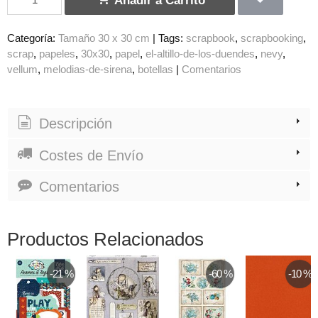
Categoría:
Tamaño 30 x 30 cm
|
Tags:
scrapbook
scrapbooking
scrap
papeles
30x30
papel
el-altillo-de-los-duendes
nevy
vellum
melodias-de-sirena
botellas
|
Comentarios
Descripción
Costes de Envío
Comentarios
Productos Relacionados
-21 %
-60 %
-10 %