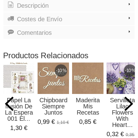
Descripción
Costes de Envío
Comentarios
Productos Relacionados
-10 %
-10 %
Papel La
Chipboard
Maderita
Servilleta
Ilusión De
Siempre
Mis
Lilac
La Espera
Juntos
Recetas
Flowers
001 El...
With
0,99 €
0,85 €
1,10 €
Heart...
1,30 €
0,32 €
0,35 €