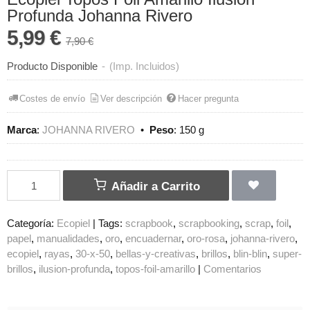
Profunda Johanna Rivero
5,99 €
7,90 €
Producto Disponible
-
(Imp. Incluidos)
Costes de envío
Ver descripción
Hacer pregunta
Marca
:
JOHANNA RIVERO
•
Peso
:
150 g
Añadir a Carrito
Categoría:
Ecopiel
|
Tags:
scrapbook
scrapbooking
scrap
foil
papel
manualidades
oro
encuadernar
oro-rosa
johanna-rivero
ecopiel
rayas
30-x-50
bellas-y-creativas
brillos
blin-blin
super-
brillos
ilusion-profunda
topos-foil-amarillo
|
Comentarios