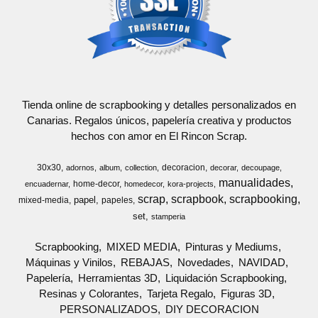
Tienda online de scrapbooking y detalles personalizados en
Canarias. Regalos únicos, papelería creativa y productos
hechos con amor en El Rincon Scrap.
30x30
decoracion
adornos
album
collection
decorar
decoupage
manualidades
home-decor
encuadernar
homedecor
kora-projects
scrap
scrapbook
scrapbooking
papel
mixed-media
papeles
set
stamperia
Scrapbooking
MIXED MEDIA
Pinturas y Mediums
Máquinas y Vinilos
REBAJAS
Novedades
NAVIDAD
Papelería
Herramientas 3D
Liquidación Scrapbooking
Resinas y Colorantes
Tarjeta Regalo
Figuras 3D
PERSONALIZADOS
DIY DECORACION