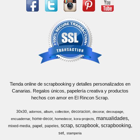
Tienda online de scrapbooking y detalles personalizados en
Canarias. Regalos únicos, papelería creativa y productos
hechos con amor en El Rincon Scrap.
30x30
decoracion
adornos
album
collection
decorar
decoupage
manualidades
home-decor
encuadernar
homedecor
kora-projects
scrap
scrapbook
scrapbooking
papel
mixed-media
papeles
set
stamperia