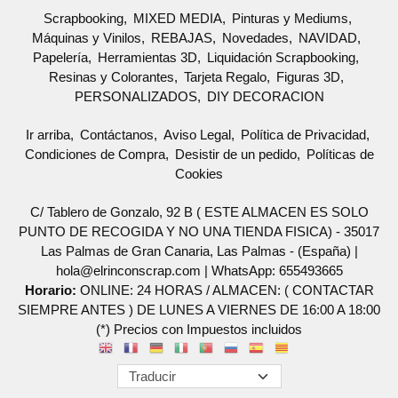
Scrapbooking
MIXED MEDIA
Pinturas y Mediums
Máquinas y Vinilos
REBAJAS
Novedades
NAVIDAD
Papelería
Herramientas 3D
Liquidación Scrapbooking
Resinas y Colorantes
Tarjeta Regalo
Figuras 3D
PERSONALIZADOS
DIY DECORACION
Ir arriba
Contáctanos
Aviso Legal
Política de Privacidad
Condiciones de Compra
Desistir de un pedido
Políticas de
Cookies
C/ Tablero de Gonzalo, 92 B ( ESTE ALMACEN ES SOLO
PUNTO DE RECOGIDA Y NO UNA TIENDA FISICA) - 35017
Las Palmas de Gran Canaria, Las Palmas - (España) |
hola@elrinconscrap.com |
WhatsApp: 655493665
Horario:
ONLINE: 24 HORAS / ALMACEN: ( CONTACTAR
SIEMPRE ANTES ) DE LUNES A VIERNES DE 16:00 A 18:00
(*) Precios con Impuestos incluidos