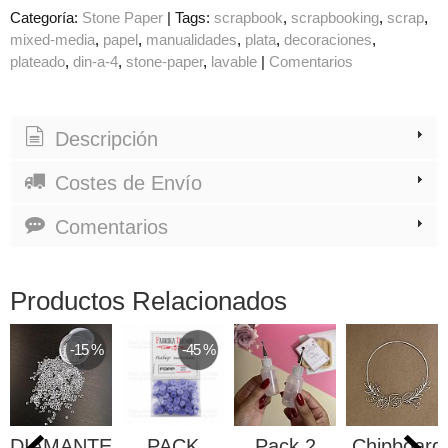
Categoría:
Stone Paper
|
Tags:
scrapbook
scrapbooking
scrap
mixed-media
papel
manualidades
plata
decoraciones
plateado
din-a-4
stone-paper
lavable
|
Comentarios
Descripción
Costes de Envío
Comentarios
Productos Relacionados
-15 %
-45 %
DIAMANTES
PACK
Pack 2
Chipboard