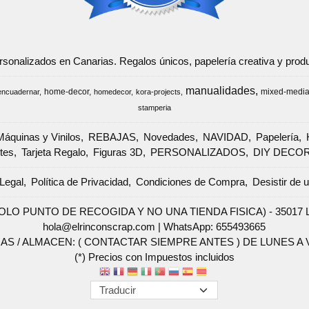
ersonalizados en Canarias. Regalos únicos, papelería creativa y pr
manualidades
home-decor
mixed-medi
encuadernar
homedecor
kora-projects
stamperia
Máquinas y Vinilos
REBAJAS
Novedades
NAVIDAD
Papelería
tes
Tarjeta Regalo
Figuras 3D
PERSONALIZADOS
DIY DECO
Legal
Política de Privacidad
Condiciones de Compra
Desistir de 
SOLO PUNTO DE RECOGIDA Y NO UNA TIENDA FISICA) - 35017 Las 
hola@elrinconscrap.com |
WhatsApp: 655493665
AS / ALMACEN: ( CONTACTAR SIEMPRE ANTES ) DE LUNES A VI
(*) Precios con Impuestos incluidos