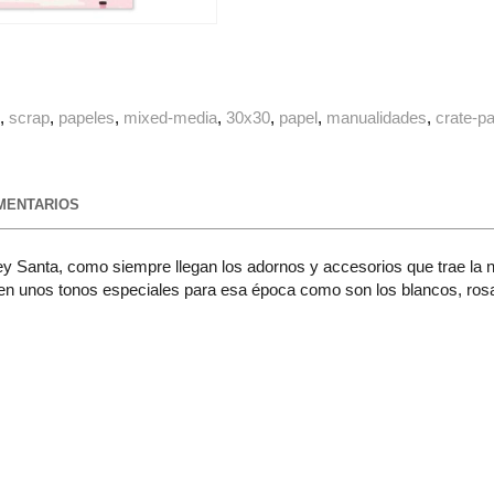
g
scrap
papeles
mixed-media
30x30
papel
manualidades
crate-p
ENTARIOS
y Santa, como siempre llegan los adornos y accesorios que trae la n
n unos tonos especiales para esa época como son los blancos, rosas