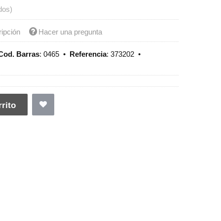
dos)
ripción
Hacer una pregunta
Cod. Barras
:
0465
•
Referencia
:
373202
•
rito