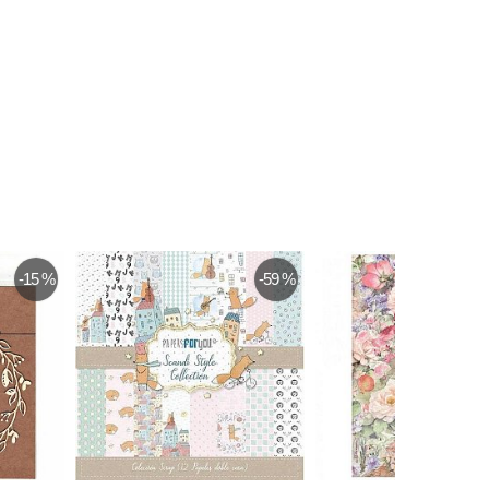
-15 %
-59 %