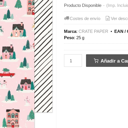
Producto Disponible
-
(Imp. Inclui
Costes de envío
Ver desc
Marca
:
CRATE PAPER
•
EAN / 
Peso
:
25 g
Añadir a Car