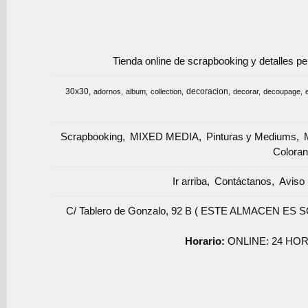
Tienda online de scrapbooking y detalles p
30x30
decoracion
adornos
album
collection
decorar
decoupage
Scrapbooking
MIXED MEDIA
Pinturas y Mediums
Coloran
Ir arriba
Contáctanos
Aviso 
C/ Tablero de Gonzalo, 92 B ( ESTE ALMACEN ES 
Horario:
ONLINE: 24 HOR