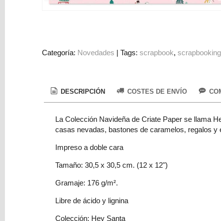
Colorantes
Tarjeta
Regalo
Figuras
Categoría:
Novedades
|
Tags:
scrapbook
scrapbookin
3D
PERSONALIZADOS
DESCRIPCIÓN
COSTES DE ENVÍO
COM
DIY
DECORACION
La Colección Navideña de Criate Paper se llama He
casas nevadas, bastones de caramelos, regalos y e
Marcas
Impreso a doble cara
Tamaño: 30,5 x 30,5 cm. (12 x 12")
Gramaje: 176 g/m².
Libre de ácido y lignina
Tu
Carrito
Colección: Hey Santa