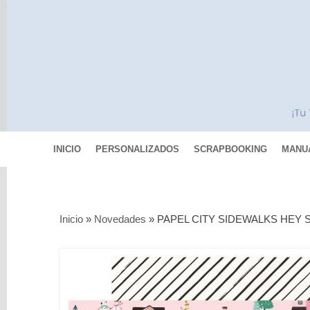
INICIO
PERSONALIZADOS
SCRAPBOOKING
MANU
Categorías
Inicio
»
Novedades
»
PAPEL CITY SIDEWALKS HEY 
Scrapbooking
MIXED
MEDIA
Pinturas