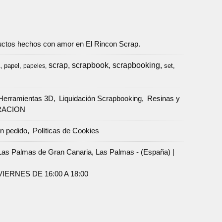
oductos hechos con amor en El Rincon Scrap.
scrap
scrapbook
scrapbooking
papel
set
a
papeles
Herramientas 3D
Liquidación Scrapbooking
Resinas y
RACION
un pedido
Políticas de Cookies
Palmas de Gran Canaria, Las Palmas - (España) |
ERNES DE 16:00 A 18:00