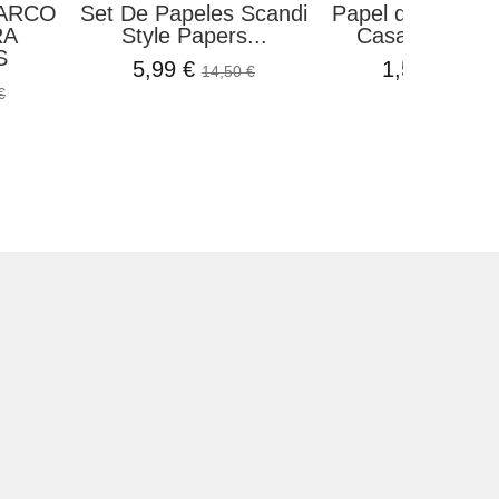
ARCO
Set De Papeles Scandi
Papel de Arroz F
RA
Style Papers...
Casa Granada
S
5,99 €
1,50 €
14,50 €
1,99 €
€