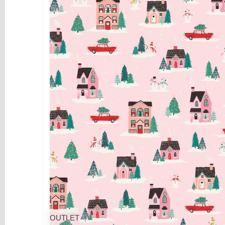
y
Mediums
Máquinas
y
Vinilos
REBAJAS
Novedades
NAVIDAD
Papelería
Herramientas
3D
Liquidación
Scrapbooking
Resinas
y
OUTLET