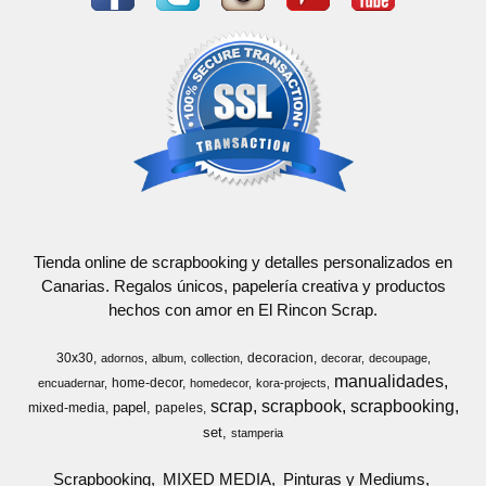
Tienda online de scrapbooking y detalles personalizados en
Canarias. Regalos únicos, papelería creativa y productos
hechos con amor en El Rincon Scrap.
30x30
decoracion
adornos
album
collection
decorar
decoupage
manualidades
home-decor
encuadernar
homedecor
kora-projects
scrap
scrapbook
scrapbooking
papel
mixed-media
papeles
set
stamperia
Scrapbooking
MIXED MEDIA
Pinturas y Mediums