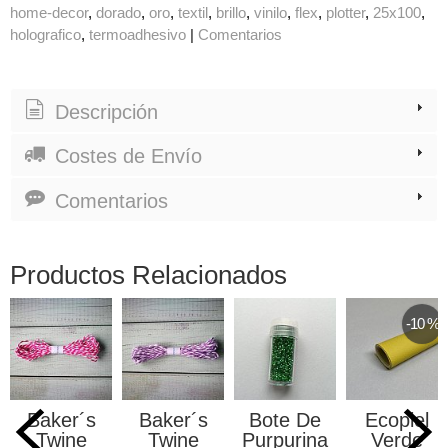
home-decor
dorado
oro
textil
brillo
vinilo
flex
plotter
25x100
holografico
termoadhesivo
|
Comentarios
Descripción
Costes de Envío
Comentarios
Productos Relacionados
-10 %
Baker´s
Baker´s
Bote De
Ecopiel
Twine
Twine
Purpurina
Verde