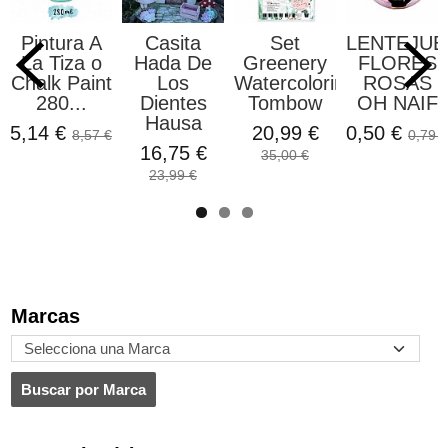
Pintura A
Casita
Set
LENTEJUE
La Tiza o
Hada De
Greenery
FLORES
Chalk Paint
Los
Watercoloring
ROSAS
280...
Dientes
Tombow
OH NAIF
Hausa
5,14 €
20,99 €
0,50 €
8,57 €
0,79 €
16,75 €
35,00 €
23,99 €
Marcas