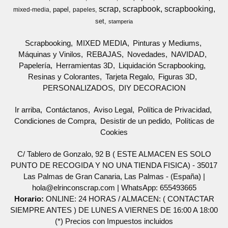
scrap
scrapbook
scrapbooking
papel
mixed-media
papeles
set
stamperia
Scrapbooking
MIXED MEDIA
Pinturas y Mediums
Máquinas y Vinilos
REBAJAS
Novedades
NAVIDAD
Papelería
Herramientas 3D
Liquidación Scrapbooking
Resinas y Colorantes
Tarjeta Regalo
Figuras 3D
PERSONALIZADOS
DIY DECORACION
Ir arriba
Contáctanos
Aviso Legal
Política de Privacidad
Condiciones de Compra
Desistir de un pedido
Políticas de
Cookies
C/ Tablero de Gonzalo, 92 B ( ESTE ALMACEN ES SOLO
PUNTO DE RECOGIDA Y NO UNA TIENDA FISICA) - 35017
Las Palmas de Gran Canaria, Las Palmas - (España) |
hola@elrinconscrap.com |
WhatsApp: 655493665
Horario:
ONLINE: 24 HORAS / ALMACEN: ( CONTACTAR
SIEMPRE ANTES ) DE LUNES A VIERNES DE 16:00 A 18:00
(*) Precios con Impuestos incluidos