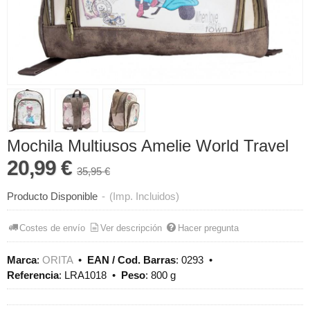
Mochila Multiusos Amelie World Travel
20,99 €
35,95 €
Producto Disponible
-
(Imp. Incluidos)
Costes de envío
Ver descripción
Hacer pregunta
Marca
:
ORITA
•
EAN / Cod. Barras
:
0293
•
Referencia
:
LRA1018
•
Peso
:
800 g