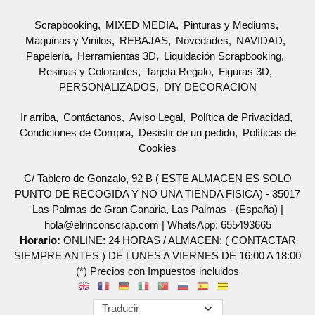
Scrapbooking
MIXED MEDIA
Pinturas y Mediums
Máquinas y Vinilos
REBAJAS
Novedades
NAVIDAD
Papelería
Herramientas 3D
Liquidación Scrapbooking
Resinas y Colorantes
Tarjeta Regalo
Figuras 3D
PERSONALIZADOS
DIY DECORACION
Ir arriba
Contáctanos
Aviso Legal
Política de Privacidad
Condiciones de Compra
Desistir de un pedido
Políticas de
Cookies
C/ Tablero de Gonzalo, 92 B ( ESTE ALMACEN ES SOLO
PUNTO DE RECOGIDA Y NO UNA TIENDA FISICA) - 35017
Las Palmas de Gran Canaria, Las Palmas - (España) |
hola@elrinconscrap.com |
WhatsApp: 655493665
Horario:
ONLINE: 24 HORAS / ALMACEN: ( CONTACTAR
SIEMPRE ANTES ) DE LUNES A VIERNES DE 16:00 A 18:00
(*) Precios con Impuestos incluidos