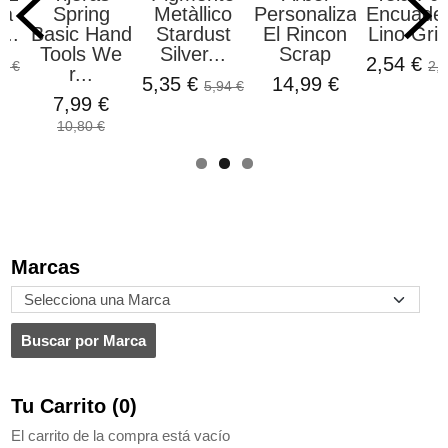
da
Spring
Metàllico
Personalizado
Encuade
...
Basic Hand
Stardust
El Rincon
Lino Gris
Tools We
Silver...
Scrap
2,54 €
5 €
2,9
r...
5,35 €
14,99 €
5,94 €
7,99 €
10,80 €
Marcas
Tu Carrito (0)
El carrito de la compra está vacío