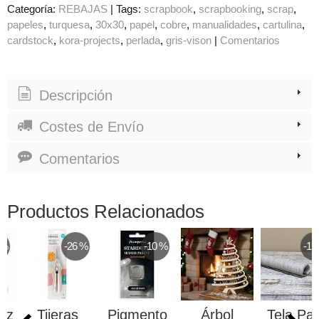
Categoría:
REBAJAS
|
Tags:
scrapbook
scrapbooking
scrap
papeles
turquesa
30x30
papel
cobre
manualidades
cartulina
cardstock
kora-projects
perlada
gris-vison
|
Comentarios
Descripción
Costes de Envío
Comentarios
Productos Relacionados
 %
-26 %
-10 %
-15
Haz
Tijeras
Pigmento
Árbol
Tela Pa