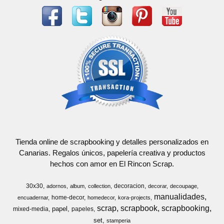
Tienda online de scrapbooking y detalles personalizados en
Canarias. Regalos únicos, papelería creativa y productos
hechos con amor en El Rincon Scrap.
30x30
decoracion
adornos
album
collection
decorar
decoupage
manualidades
home-decor
encuadernar
homedecor
kora-projects
scrap
scrapbook
scrapbooking
papel
mixed-media
papeles
set
stamperia