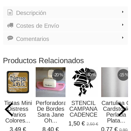
Descripción
Costes de Envío
Comentarios
Productos Relacionados
-20 %
-40 %
-15 %
Tintas Mini
Perforadora
STENCIL
Cartulina O
Distress
De Bordes
CAMPANA
Cardstock
Varios
Sara Jane
CADENCE
Perlada
Colores...
Oh...
Plata...
1,50 €
2,50 €
3,49 €
8,40 €
0,77 €
0,90 €