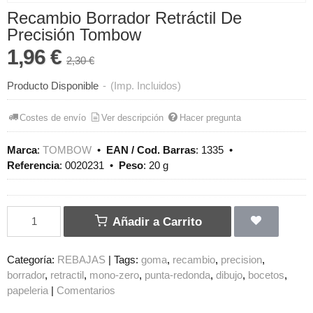
Recambio Borrador Retráctil De
Precisión Tombow
1,96 €
2,30 €
Producto Disponible
-
(Imp. Incluidos)
Costes de envío
Ver descripción
Hacer pregunta
Marca
:
TOMBOW
•
EAN / Cod. Barras
:
1335
•
Referencia
:
0020231
•
Peso
:
20 g
Añadir a Carrito
Categoría:
REBAJAS
|
Tags:
goma
recambio
precision
borrador
retractil
mono-zero
punta-redonda
dibujo
bocetos
papeleria
|
Comentarios