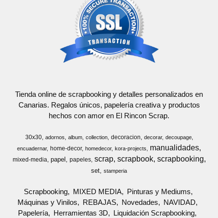
Tienda online de scrapbooking y detalles personalizados en
Canarias. Regalos únicos, papelería creativa y productos
hechos con amor en El Rincon Scrap.
30x30
decoracion
adornos
album
collection
decorar
decoupage
manualidades
home-decor
encuadernar
homedecor
kora-projects
scrap
scrapbook
scrapbooking
papel
mixed-media
papeles
set
stamperia
Scrapbooking
MIXED MEDIA
Pinturas y Mediums
Máquinas y Vinilos
REBAJAS
Novedades
NAVIDAD
Papelería
Herramientas 3D
Liquidación Scrapbooking