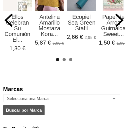
Ellos
Antelina
Ecopiel
Papel de
Celebran
Amarillo
Sea Green
Arroz
Su
Mostaza
Stafil
Guirnalda
Comunión
Kora...
Sweet...
2,66 €
2,95 €
El...
5,87 €
1,50 €
6,90 €
1,99 €
1,30 €
Marcas