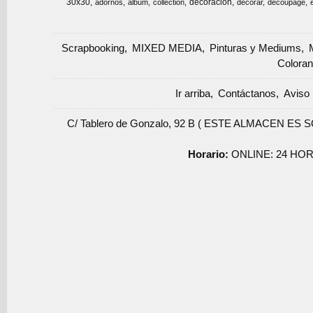
30x30
decoracion
adornos
album
collection
decorar
decoupage
Scrapbooking
MIXED MEDIA
Pinturas y Mediums
Coloran
Ir arriba
Contáctanos
Aviso 
C/ Tablero de Gonzalo, 92 B ( ESTE ALMACEN ES 
Horario:
ONLINE: 24 HOR