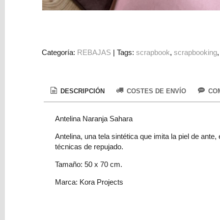
Colorantes
Tarjeta
Regalo
Figuras
Categoría:
REBAJAS
|
Tags:
scrapbook
scrapbooking
3D
PERSONALIZADOS
DESCRIPCIÓN
COSTES DE ENVÍO
COM
DIY
DECORACION
Antelina Naranja Sahara
Marcas
Antelina, una tela sintética que imita la piel de an
técnicas de repujado.
Tamaño: 50 x 70 cm.
Marca: Kora Projects
Tu
Carrito