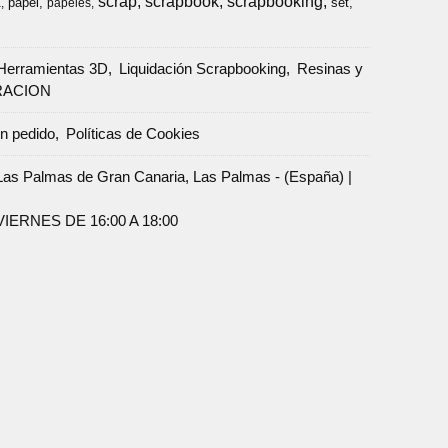
scrap
scrapbook
scrapbooking
papel
set
a
papeles
Herramientas 3D
Liquidación Scrapbooking
Resinas y
RACION
un pedido
Políticas de Cookies
Palmas de Gran Canaria, Las Palmas - (España) |
ERNES DE 16:00 A 18:00