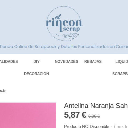
ALIDADES
DIY
NOVEDADES
REBAJAS
LIQUI
DECORACION
SCRAPB
ects
Antelina Naranja Sah
5,87 €
6,90 €
Producto NO Disponible
-
(Imp. I