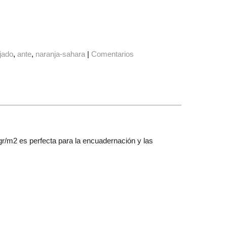
jado
ante
naranja-sahara
|
Comentarios
0gr/m2 es perfecta para la encuadernación y las