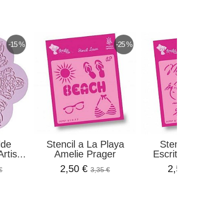
-15 %
-25 %
lde
Stencil a La Playa
Stencil Sellos
rtis...
Amelie Prager
Escritura Ameli
2,50 €
2,50 €
€
3,35 €
3,35 €