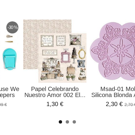
-30 %
Fuse We
Papel Celebrando
Msad-01 Mo
epers
Nuestro Amor 002 El...
Silicona Blonda A
1,30 €
2,30 €
99 €
2,70 