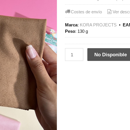
Costes de envío
Ver desc
Marca
:
KORA PROJECTS
•
EAN
Peso
:
130 g
No Disponible