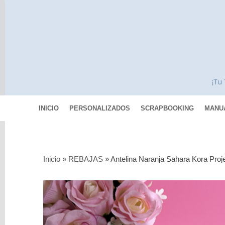
INICIO
PERSONALIZADOS
SCRAPBOOKING
MANU
Categorías
Inicio
»
REBAJAS
»
Antelina Naranja Sahara Kora Proj
Scrapbooking
MIXED
MEDIA
Pinturas