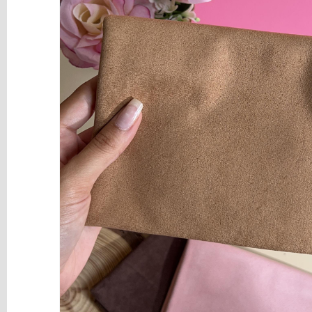
y
Mediums
Máquinas
y
Vinilos
REBAJAS
Novedades
NAVIDAD
Papelería
Herramientas
3D
Liquidación
Scrapbooking
Resinas
y