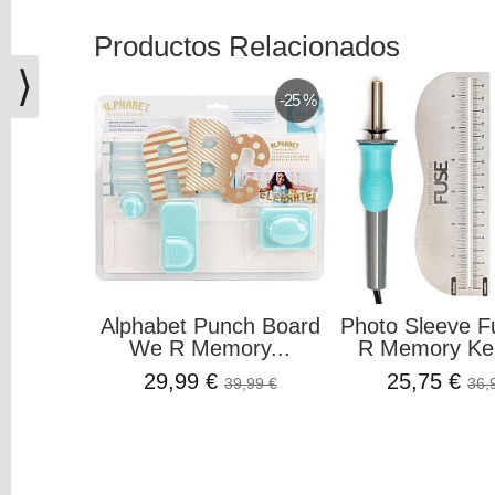
(0)
Productos Relacionados
El
carrito
⟩
de
-25 %
la
compra
está
vacío
Redes
Sociales
Alphabet Punch Board
Photo Sleeve 
Instagram
We R Memory...
R Memory Ke
29,99 €
25,75 €
39,99 €
36,
Facebook
Youtube