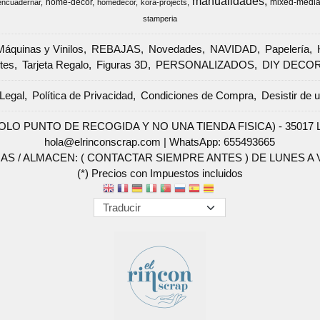
manualidades
home-decor
mixed-medi
encuadernar
homedecor
kora-projects
stamperia
Máquinas y Vinilos
REBAJAS
Novedades
NAVIDAD
Papelería
tes
Tarjeta Regalo
Figuras 3D
PERSONALIZADOS
DIY DECO
Legal
Política de Privacidad
Condiciones de Compra
Desistir de 
SOLO PUNTO DE RECOGIDA Y NO UNA TIENDA FISICA) - 35017 Las 
hola@elrinconscrap.com |
WhatsApp: 655493665
AS / ALMACEN: ( CONTACTAR SIEMPRE ANTES ) DE LUNES A VI
(*) Precios con Impuestos incluidos