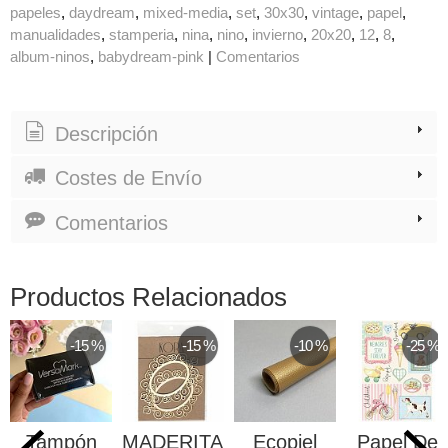
papeles
daydream
mixed-media
set
30x30
vintage
papel
manualidades
stamperia
nina
nino
invierno
20x20
12
8
album-ninos
babydream-pink
|
Comentarios
Descripción
Costes de Envío
Comentarios
Productos Relacionados
-15 %
-15 %
-10 %
-25 %
Tampón
MADERITAS
Ecopiel
Papel De