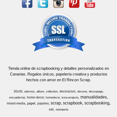
Tienda online de scrapbooking y detalles personalizados en
Canarias. Regalos únicos, papelería creativa y productos
hechos con amor en El Rincon Scrap.
30x30
decoracion
adornos
album
collection
decorar
decoupage
manualidades
home-decor
encuadernar
homedecor
kora-projects
scrap
scrapbook
scrapbooking
papel
mixed-media
papeles
set
stamperia