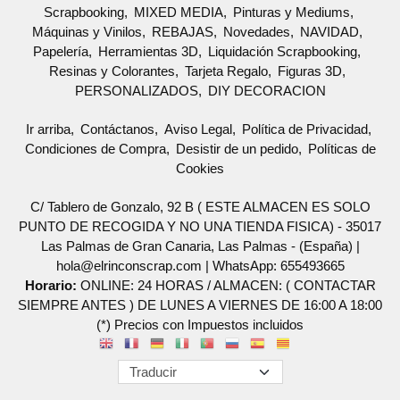
Scrapbooking
MIXED MEDIA
Pinturas y Mediums
Máquinas y Vinilos
REBAJAS
Novedades
NAVIDAD
Papelería
Herramientas 3D
Liquidación Scrapbooking
Resinas y Colorantes
Tarjeta Regalo
Figuras 3D
PERSONALIZADOS
DIY DECORACION
Ir arriba
Contáctanos
Aviso Legal
Política de Privacidad
Condiciones de Compra
Desistir de un pedido
Políticas de
Cookies
C/ Tablero de Gonzalo, 92 B ( ESTE ALMACEN ES SOLO
PUNTO DE RECOGIDA Y NO UNA TIENDA FISICA) - 35017
Las Palmas de Gran Canaria, Las Palmas - (España) |
hola@elrinconscrap.com |
WhatsApp: 655493665
Horario:
ONLINE: 24 HORAS / ALMACEN: ( CONTACTAR
SIEMPRE ANTES ) DE LUNES A VIERNES DE 16:00 A 18:00
(*) Precios con Impuestos incluidos