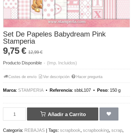
Set De Papeles Babydream Pink
Stamperia
9,75 €
12,99 €
Producto Disponible
-
(Imp. Incluidos)
Costes de envío
Ver descripción
Hacer pregunta
Marca
:
STAMPERIA
•
Referencia
:
sbbL107
•
Peso
:
150 g
Añadir a Carrito
Categoría:
REBAJAS
|
Tags:
scrapbook
scrapbooking
scrap