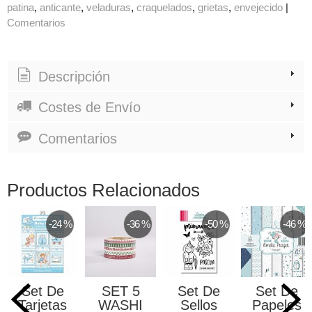
patina
anticante
veladuras
craquelados
grietas
envejecido
|
Comentarios
Descripción
Costes de Envío
Comentarios
Productos Relacionados
-24 %
-36 %
-50 %
-46 %
Set De
SET 5
Set De
Set De
Tarjetas
WASHI
Sellos
Papeles