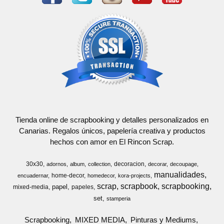
Tienda online de scrapbooking y detalles personalizados en
Canarias. Regalos únicos, papelería creativa y productos
hechos con amor en El Rincon Scrap.
30x30
decoracion
adornos
album
collection
decorar
decoupage
manualidades
home-decor
encuadernar
homedecor
kora-projects
scrap
scrapbook
scrapbooking
papel
mixed-media
papeles
set
stamperia
Scrapbooking
MIXED MEDIA
Pinturas y Mediums