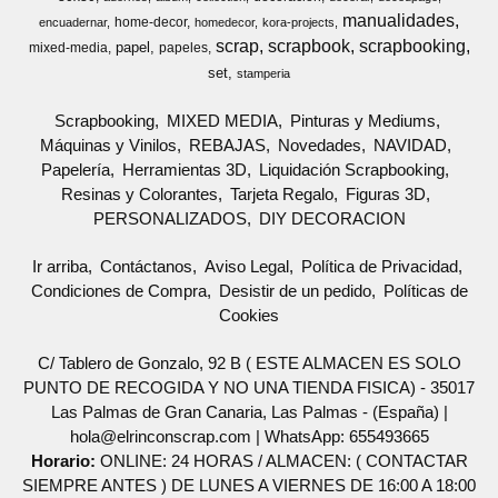
manualidades
home-decor
encuadernar
homedecor
kora-projects
scrap
scrapbook
scrapbooking
papel
mixed-media
papeles
set
stamperia
Scrapbooking
MIXED MEDIA
Pinturas y Mediums
Máquinas y Vinilos
REBAJAS
Novedades
NAVIDAD
Papelería
Herramientas 3D
Liquidación Scrapbooking
Resinas y Colorantes
Tarjeta Regalo
Figuras 3D
PERSONALIZADOS
DIY DECORACION
Ir arriba
Contáctanos
Aviso Legal
Política de Privacidad
Condiciones de Compra
Desistir de un pedido
Políticas de
Cookies
C/ Tablero de Gonzalo, 92 B ( ESTE ALMACEN ES SOLO
PUNTO DE RECOGIDA Y NO UNA TIENDA FISICA) - 35017
Las Palmas de Gran Canaria, Las Palmas - (España) |
hola@elrinconscrap.com |
WhatsApp: 655493665
Horario:
ONLINE: 24 HORAS / ALMACEN: ( CONTACTAR
SIEMPRE ANTES ) DE LUNES A VIERNES DE 16:00 A 18:00