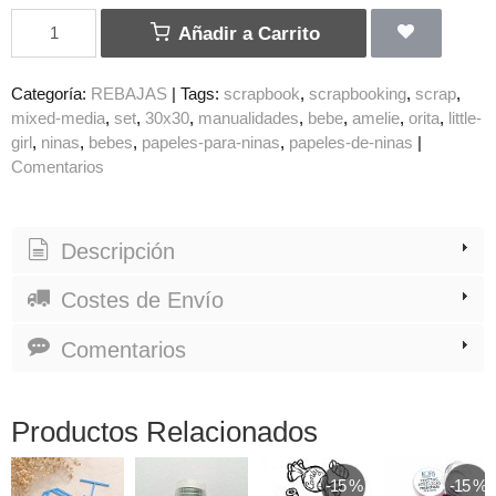
Añadir a Carrito
Categoría:
REBAJAS
|
Tags:
scrapbook
scrapbooking
scrap
mixed-media
set
30x30
manualidades
bebe
amelie
orita
little-
girl
ninas
bebes
papeles-para-ninas
papeles-de-ninas
|
Comentarios
Descripción
Costes de Envío
Comentarios
Productos Relacionados
-15 %
-15 %