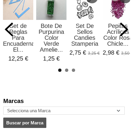
Set de
Bote De
Set De
Pepitas
Reglas
Purpurina
Sellos
Acrílicas
Para
Color
Candies
Color Rosa
Encuadernación
Verde
Stamperia
Chicle...
El...
Amelie...
2,75 €
2,98 €
3,25 €
3,50 €
12,25 €
1,25 €
Marcas