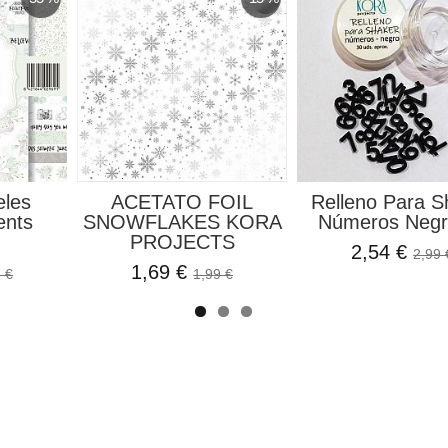
eles
ACETATO FOIL
Relleno Para S
ents
SNOWFLAKES KORA
Números Negro
PROJECTS
2,54 €
2,99 
1,69 €
 €
1,99 €