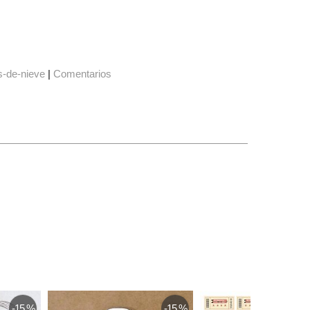
s-de-nieve
|
Comentarios
-15 %
-15 %