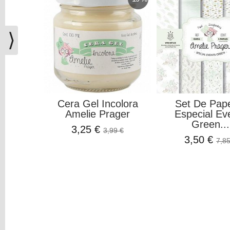
(0)
El
carrito
⟩
de
la
compra
está
vacío
Cera Gel Incolora
Set De Pap
Amelie Prager
Especial Ev
Redes
Green...
Sociales
3,25 €
3,99 €
3,50 €
7,85
Instagram
Facebook
Youtube