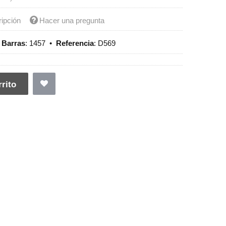
ripción
Hacer una pregunta
 Barras
:
1457
•
Referencia
:
D569
rito