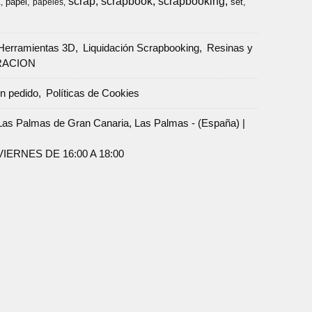
scrap
scrapbook
scrapbooking
papel
set
a
papeles
Herramientas 3D
Liquidación Scrapbooking
Resinas y
RACION
un pedido
Políticas de Cookies
Palmas de Gran Canaria, Las Palmas - (España) |
ERNES DE 16:00 A 18:00