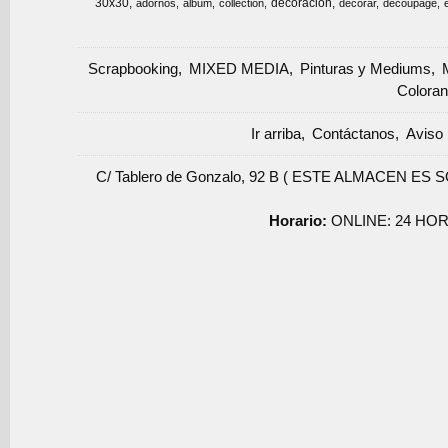
30x30
decoracion
adornos
album
collection
decorar
decoupage
Scrapbooking
MIXED MEDIA
Pinturas y Mediums
Coloran
Ir arriba
Contáctanos
Aviso 
C/ Tablero de Gonzalo, 92 B ( ESTE ALMACEN ES 
Horario:
ONLINE: 24 HOR