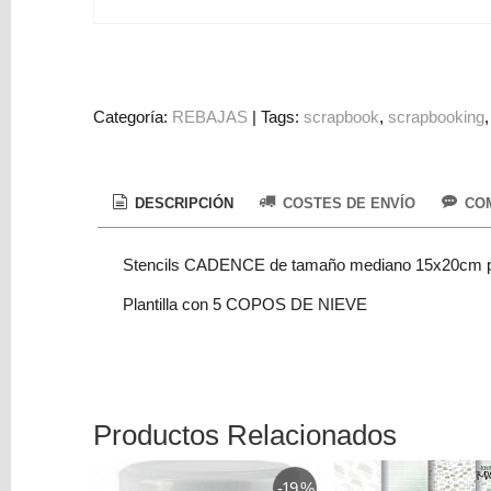
Colorantes
Tarjeta
Regalo
Figuras
Categoría:
REBAJAS
|
Tags:
scrapbook
scrapbooking
3D
PERSONALIZADOS
DESCRIPCIÓN
COSTES DE ENVÍO
COM
DIY
DECORACION
Stencils CADENCE de tamaño mediano 15x20cm par
Marcas
Plantilla con 5 COPOS DE NIEVE
Productos Relacionados
Tu
Carrito
-19 %