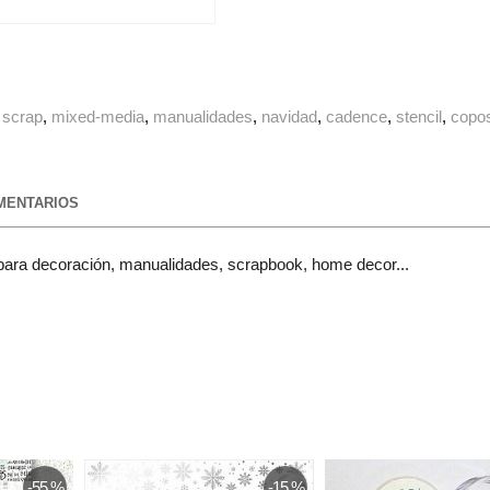
scrap
mixed-media
manualidades
navidad
cadence
stencil
copo
ENTARIOS
a decoración, manualidades, scrapbook, home decor...
-55 %
-15 %