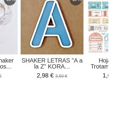
haker
SHAKER LETRAS "A a
Hoja Etiquet
s...
la Z" KORA...
Trotamundos Kor
2,98 €
1,01 €
€
3,50 €
1,19 €