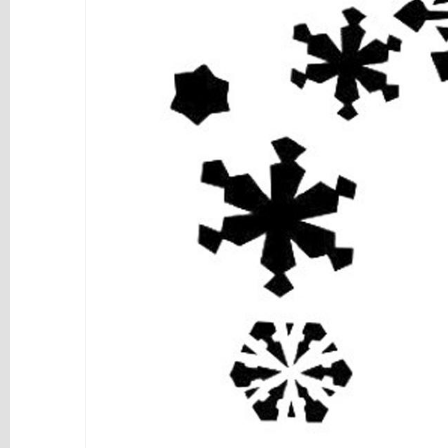
y
Mediums
Máquinas
y
Vinilos
REBAJAS
Novedades
NAVIDAD
Papelería
Herramientas
3D
Liquidación
Scrapbooking
Resinas
y