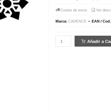
Costes de envío
Ver desc
Marca
:
CADENCE
•
EAN / Cod.
Añadir a Car