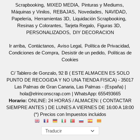
Scrapbooking
MIXED MEDIA
Pinturas y Mediums
Máquinas y Vinilos
REBAJAS
Novedades
NAVIDAD
Papelería
Herramientas 3D
Liquidación Scrapbooking
Resinas y Colorantes
Tarjeta Regalo
Figuras 3D
PERSONALIZADOS
DIY DECORACION
Ir arriba
Contáctanos
Aviso Legal
Política de Privacidad
Condiciones de Compra
Desistir de un pedido
Políticas de
Cookies
C/ Tablero de Gonzalo, 92 B ( ESTE ALMACEN ES SOLO
PUNTO DE RECOGIDA Y NO UNA TIENDA FISICA) - 35017
Las Palmas de Gran Canaria, Las Palmas - (España) |
hola@elrinconscrap.com |
WhatsApp: 655493665
Horario:
ONLINE: 24 HORAS / ALMACEN: ( CONTACTAR
SIEMPRE ANTES ) DE LUNES A VIERNES DE 16:00 A 18:00
(*) Precios con Impuestos incluidos