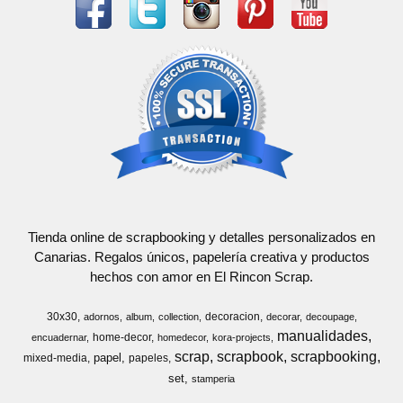
Tienda online de scrapbooking y detalles personalizados en
Canarias. Regalos únicos, papelería creativa y productos
hechos con amor en El Rincon Scrap.
30x30
decoracion
adornos
album
collection
decorar
decoupage
manualidades
home-decor
encuadernar
homedecor
kora-projects
scrap
scrapbook
scrapbooking
papel
mixed-media
papeles
set
stamperia