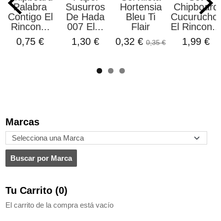
alabra
Susurros
Hortensia
Chipboard
ntigo El
De Hada
Bleu Ti
Cucuruchos
Am
ncon...
007 El...
Flair
El Rincon...
Fo
0,75 €
1,30 €
0,32 €
1,99 €
0,35 €
1,7
Marcas
Tu Carrito (0)
El carrito de la compra está vacío