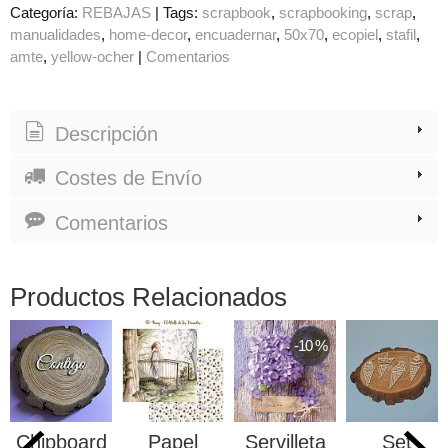
Categoría:
REBAJAS
|
Tags:
scrapbook
scrapbooking
scrap
manualidades
home-decor
encuadernar
50x70
ecopiel
stafil
amte
yellow-ocher
|
Comentarios
Descripción
Costes de Envío
Comentarios
Productos Relacionados
-10 %
ipboard
Papel
Servilleta
Set
Pa