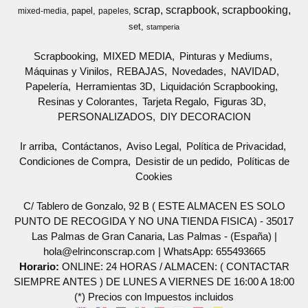
scrap
scrapbook
scrapbooking
papel
mixed-media
papeles
set
stamperia
Scrapbooking
MIXED MEDIA
Pinturas y Mediums
Máquinas y Vinilos
REBAJAS
Novedades
NAVIDAD
Papelería
Herramientas 3D
Liquidación Scrapbooking
Resinas y Colorantes
Tarjeta Regalo
Figuras 3D
PERSONALIZADOS
DIY DECORACION
Ir arriba
Contáctanos
Aviso Legal
Política de Privacidad
Condiciones de Compra
Desistir de un pedido
Políticas de
Cookies
C/ Tablero de Gonzalo, 92 B ( ESTE ALMACEN ES SOLO
PUNTO DE RECOGIDA Y NO UNA TIENDA FISICA) - 35017
Las Palmas de Gran Canaria, Las Palmas - (España) |
hola@elrinconscrap.com |
WhatsApp: 655493665
Horario:
ONLINE: 24 HORAS / ALMACEN: ( CONTACTAR
SIEMPRE ANTES ) DE LUNES A VIERNES DE 16:00 A 18:00
(*) Precios con Impuestos incluidos