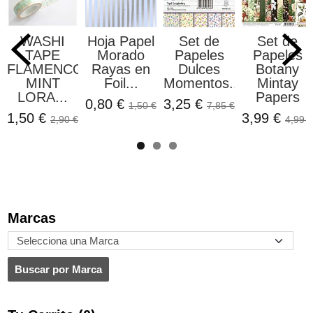
WASHI
Hoja Papel
Set de
Set de
TAPE
Morado
Papeles
Papeles
FLAMENCOS
Rayas en
Dulces
Botany
MINT
Foil...
Momentos...
Mintay
LORA...
Papers
0,80 €
3,25 €
1,50 €
7,85 €
1,50 €
3,99 €
2,90 €
4,99 €
Marcas