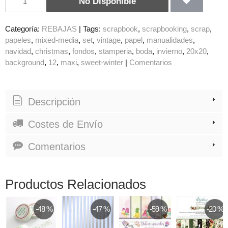
No Disponible
Categoría:
REBAJAS
|
Tags:
scrapbook
scrapbooking
scrap
papeles
mixed-media
set
vintage
papel
manualidades
navidad
christmas
fondos
stamperia
boda
invierno
20x20
background
12
maxi
sweet-winter
|
Comentarios
Descripción
Costes de Envío
Comentarios
Productos Relacionados
-48 %
-47 %
-59 %
-20 %