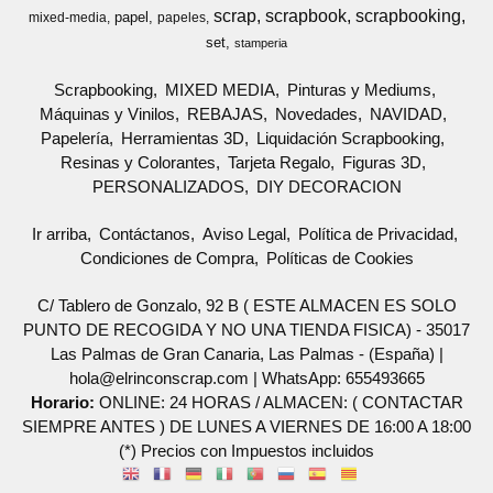
scrap
scrapbook
scrapbooking
papel
mixed-media
papeles
set
stamperia
Scrapbooking
MIXED MEDIA
Pinturas y Mediums
Máquinas y Vinilos
REBAJAS
Novedades
NAVIDAD
Papelería
Herramientas 3D
Liquidación Scrapbooking
Resinas y Colorantes
Tarjeta Regalo
Figuras 3D
PERSONALIZADOS
DIY DECORACION
Ir arriba
Contáctanos
Aviso Legal
Política de Privacidad
Condiciones de Compra
Políticas de Cookies
C/ Tablero de Gonzalo, 92 B ( ESTE ALMACEN ES SOLO
PUNTO DE RECOGIDA Y NO UNA TIENDA FISICA) - 35017
Las Palmas de Gran Canaria, Las Palmas - (España) |
hola@elrinconscrap.com |
WhatsApp: 655493665
Horario:
ONLINE: 24 HORAS / ALMACEN: ( CONTACTAR
SIEMPRE ANTES ) DE LUNES A VIERNES DE 16:00 A 18:00
(*) Precios con Impuestos incluidos