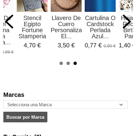
s De
Stencil
Llavero De
Cartulina O
Hoja 
el
Egipto
Cuero
Cardstock
Reco
ana
Fortune
Personalizado
Perlada
Birt
sa
Stamperia
El...
Azul...
Part
a...
4,70 €
3,50 €
0,77 €
1,40 
0,90 €
€
3,99 €
Marcas