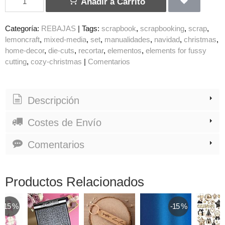
Añadir a Carrito
Categoría:
REBAJAS
|
Tags:
scrapbook
scrapbooking
scrap
lemoncraft
mixed-media
set
manualidades
navidad
christmas
home-decor
die-cuts
recortar
elementos
elements for fussy
cutting
cozy-christmas
|
Comentarios
Descripción
Costes de Envío
Comentarios
Productos Relacionados
-15 %
-15 %