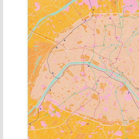
y
Mediums
Máquinas
y
Vinilos
REBAJAS
Novedades
NAVIDAD
Papelería
Herramientas
3D
Liquidación
Scrapbooking
Resinas
y