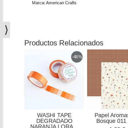
Marca: American Crafts
(0)
El
carrito
de
⟩
la
compra
Productos Relacionados
está
vacío
-48 %
Redes
Sociales
Instagram
Facebook
WASHI TAPE
Papel Aroma
DEGRADADO
Bosque 011 E
Youtube
NARANJA LORA...