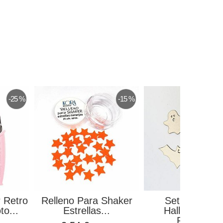
-25 %
-15 %
 Retro
Relleno Para Shaker
Set Chipboar
to...
Estrellas...
Halloween 2 
Rincon...