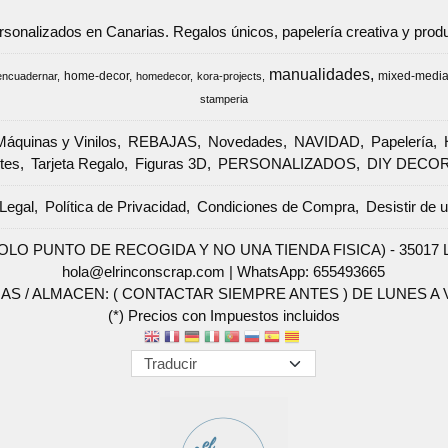
ersonalizados en Canarias. Regalos únicos, papelería creativa y pr
manualidades
home-decor
mixed-medi
encuadernar
homedecor
kora-projects
stamperia
Máquinas y Vinilos
REBAJAS
Novedades
NAVIDAD
Papelería
tes
Tarjeta Regalo
Figuras 3D
PERSONALIZADOS
DIY DECO
Legal
Política de Privacidad
Condiciones de Compra
Desistir de 
SOLO PUNTO DE RECOGIDA Y NO UNA TIENDA FISICA) - 35017 Las 
hola@elrinconscrap.com |
WhatsApp: 655493665
AS / ALMACEN: ( CONTACTAR SIEMPRE ANTES ) DE LUNES A VI
(*) Precios con Impuestos incluidos