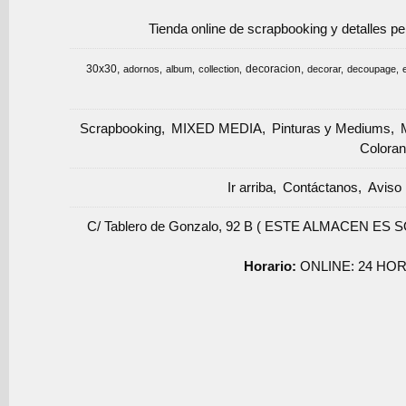
Tienda online de scrapbooking y detalles p
30x30
decoracion
adornos
album
collection
decorar
decoupage
Scrapbooking
MIXED MEDIA
Pinturas y Mediums
Coloran
Ir arriba
Contáctanos
Aviso 
C/ Tablero de Gonzalo, 92 B ( ESTE ALMACEN ES 
Horario:
ONLINE: 24 HOR