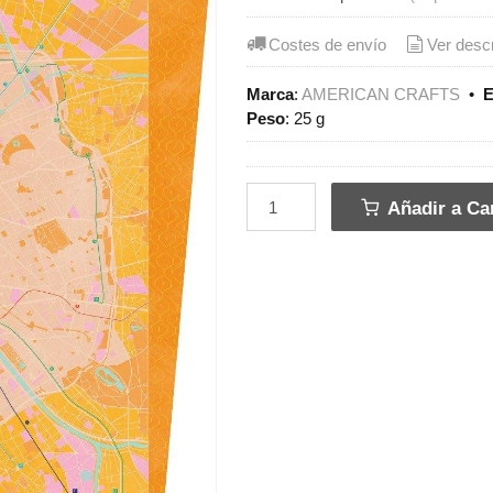
Costes de envío
Ver desc
Marca
:
AMERICAN CRAFTS
•
E
Peso
:
25 g
Añadir a Car