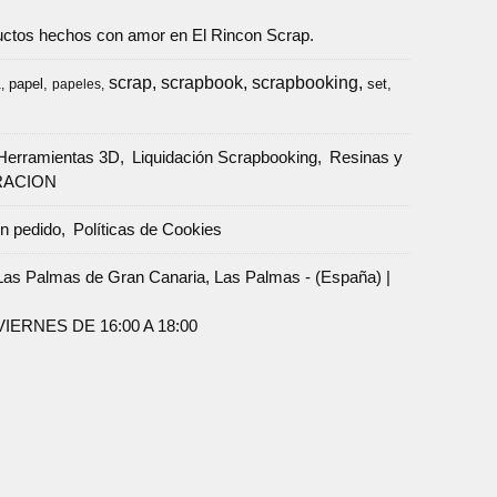
oductos hechos con amor en El Rincon Scrap.
scrap
scrapbook
scrapbooking
papel
set
a
papeles
Herramientas 3D
Liquidación Scrapbooking
Resinas y
RACION
un pedido
Políticas de Cookies
Palmas de Gran Canaria, Las Palmas - (España) |
ERNES DE 16:00 A 18:00