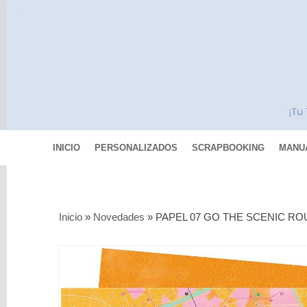
INICIO
PERSONALIZADOS
SCRAPBOOKING
MANU
Categorías
Inicio
»
Novedades
»
PAPEL 07 GO THE SCENIC RO
Scrapbooking
MIXED
MEDIA
Pinturas