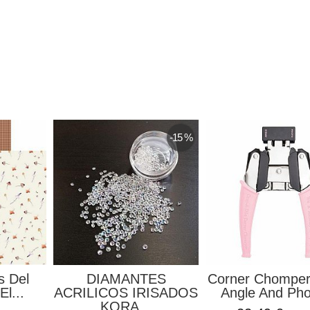
-15 %
s Del
DIAMANTES
Corner Chomper
l...
ACRILICOS IRISADOS
Angle And Pho
KORA...