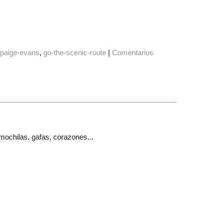
paige-evans
go-the-scenic-route
|
Comentarios
mochilas, gafas, corazones...