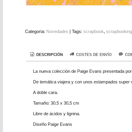
Colorantes
Tarjeta
Regalo
Figuras
Categoría:
Novedades
|
Tags:
scrapbook
scrapbookin
3D
PERSONALIZADOS
DESCRIPCIÓN
COSTES DE ENVÍO
COM
DIY
DECORACION
La nueva colección de Paige Evans presentada por 
Marcas
De temática viajera y con unos estampados super vi
A doble cara.
Tamaño: 30,5 x 30,5 cm
Libre de ácidos y lignina.
Tu
Diseño Paige Evans
Carrito