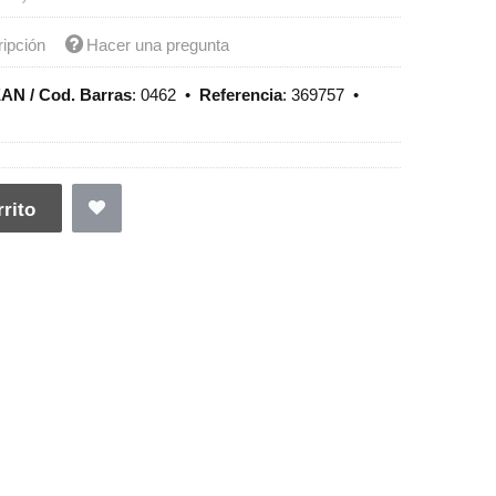
ripción
Hacer una pregunta
AN / Cod. Barras
:
0462
•
Referencia
:
369757
•
rito