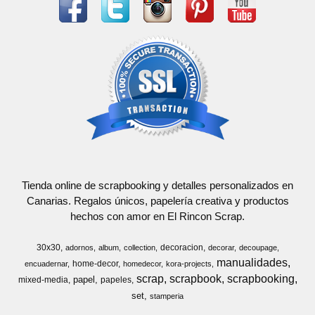
Tienda online de scrapbooking y detalles personalizados en
Canarias. Regalos únicos, papelería creativa y productos
hechos con amor en El Rincon Scrap.
30x30
decoracion
adornos
album
collection
decorar
decoupage
manualidades
home-decor
encuadernar
homedecor
kora-projects
scrap
scrapbook
scrapbooking
papel
mixed-media
papeles
set
stamperia