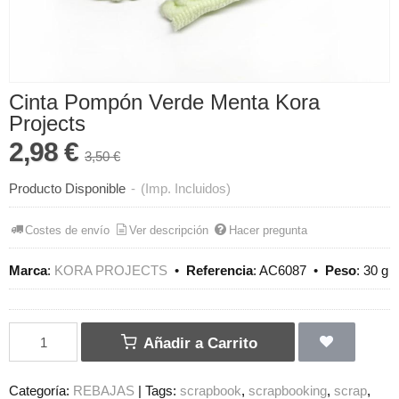
Cinta Pompón Verde Menta Kora
Projects
2,98 €
3,50 €
Producto Disponible
-
(Imp. Incluidos)
Costes de envío
Ver descripción
Hacer pregunta
Marca
:
KORA PROJECTS
•
Referencia
:
AC6087
•
Peso
:
30 g
Añadir a Carrito
Categoría:
REBAJAS
|
Tags:
scrapbook
scrapbooking
scrap