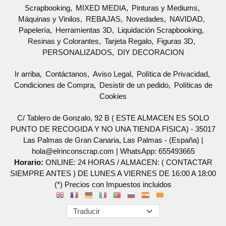
Scrapbooking
MIXED MEDIA
Pinturas y Mediums
Máquinas y Vinilos
REBAJAS
Novedades
NAVIDAD
Papelería
Herramientas 3D
Liquidación Scrapbooking
Resinas y Colorantes
Tarjeta Regalo
Figuras 3D
PERSONALIZADOS
DIY DECORACION
Ir arriba
Contáctanos
Aviso Legal
Política de Privacidad
Condiciones de Compra
Desistir de un pedido
Políticas de
Cookies
C/ Tablero de Gonzalo, 92 B ( ESTE ALMACEN ES SOLO
PUNTO DE RECOGIDA Y NO UNA TIENDA FISICA) - 35017
Las Palmas de Gran Canaria, Las Palmas - (España) |
hola@elrinconscrap.com |
WhatsApp: 655493665
Horario:
ONLINE: 24 HORAS / ALMACEN: ( CONTACTAR
SIEMPRE ANTES ) DE LUNES A VIERNES DE 16:00 A 18:00
(*) Precios con Impuestos incluidos