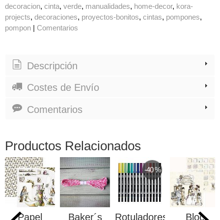
decoracion
cinta
verde
manualidades
home-decor
kora-
projects
decoraciones
proyectos-bonitos
cintas
pompones
pompon
|
Comentarios
Descripción
Costes de Envío
Comentarios
Productos Relacionados
-40 %
Papel
Baker´s
Rotuladores
Bloc