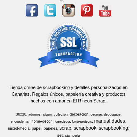
Tienda online de scrapbooking y detalles personalizados en
Canarias. Regalos únicos, papelería creativa y productos
hechos con amor en El Rincon Scrap.
30x30
decoracion
adornos
album
collection
decorar
decoupage
manualidades
home-decor
encuadernar
homedecor
kora-projects
scrap
scrapbook
scrapbooking
papel
mixed-media
papeles
set
stamperia