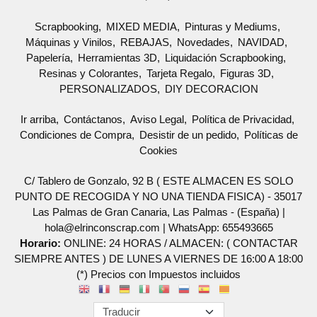
Scrapbooking
MIXED MEDIA
Pinturas y Mediums
Máquinas y Vinilos
REBAJAS
Novedades
NAVIDAD
Papelería
Herramientas 3D
Liquidación Scrapbooking
Resinas y Colorantes
Tarjeta Regalo
Figuras 3D
PERSONALIZADOS
DIY DECORACION
Ir arriba
Contáctanos
Aviso Legal
Política de Privacidad
Condiciones de Compra
Desistir de un pedido
Políticas de
Cookies
C/ Tablero de Gonzalo, 92 B ( ESTE ALMACEN ES SOLO
PUNTO DE RECOGIDA Y NO UNA TIENDA FISICA) - 35017
Las Palmas de Gran Canaria, Las Palmas - (España) |
hola@elrinconscrap.com |
WhatsApp: 655493665
Horario:
ONLINE: 24 HORAS / ALMACEN: ( CONTACTAR
SIEMPRE ANTES ) DE LUNES A VIERNES DE 16:00 A 18:00
(*) Precios con Impuestos incluidos