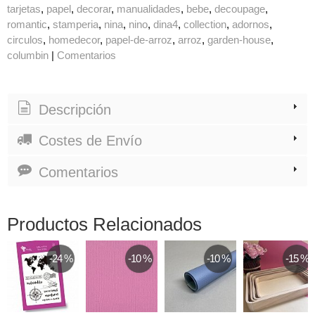
tarjetas
papel
decorar
manualidades
bebe
decoupage
romantic
stamperia
nina
nino
dina4
collection
adornos
circulos
homedecor
papel-de-arroz
arroz
garden-house
columbin
|
Comentarios
Descripción
Costes de Envío
Comentarios
Productos Relacionados
-24 %
-10 %
-10 %
-15 %