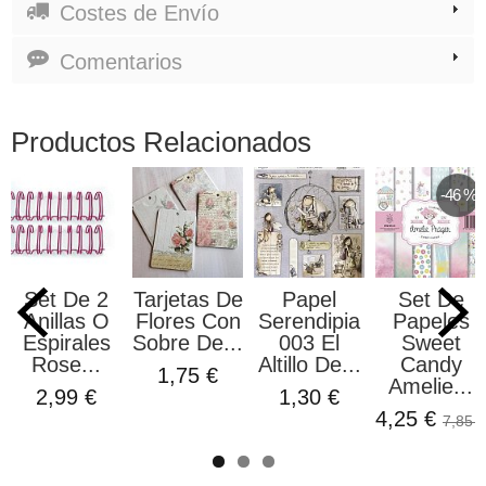
Costes de Envío
Comentarios
Productos Relacionados
-46 %
Set De 2
Tarjetas De
Papel
Set De
Anillas O
Flores Con
Serendipia
Papeles
Espirales
Sobre De...
003 El
Sweet
Rose...
Altillo De...
Candy
1,75 €
Amelie...
2,99 €
1,30 €
4,25 €
7,85 €