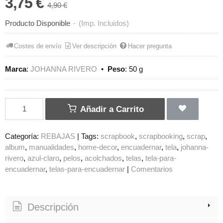
3,75 €
4,90 €
Producto Disponible
-
(Imp. Incluidos)
Costes de envío
Ver descripción
Hacer pregunta
Marca
:
JOHANNA RIVERO
•
Peso
:
50 g
Añadir a Carrito
Categoría:
REBAJAS
|
Tags:
scrapbook
scrapbooking
scrap
album
manualidades
home-decor
encuadernar
tela
johanna-
rivero
azul-claro
pelos
acolchados
telas
tela-para-
encuadernar
telas-para-encuadernar
|
Comentarios
Descripción