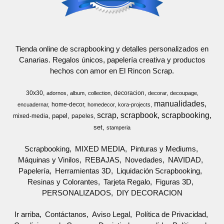
Tienda online de scrapbooking y detalles personalizados en
Canarias. Regalos únicos, papelería creativa y productos
hechos con amor en El Rincon Scrap.
30x30
decoracion
adornos
album
collection
decorar
decoupage
manualidades
home-decor
encuadernar
homedecor
kora-projects
scrap
scrapbook
scrapbooking
papel
mixed-media
papeles
set
stamperia
Scrapbooking
MIXED MEDIA
Pinturas y Mediums
Máquinas y Vinilos
REBAJAS
Novedades
NAVIDAD
Papelería
Herramientas 3D
Liquidación Scrapbooking
Resinas y Colorantes
Tarjeta Regalo
Figuras 3D
PERSONALIZADOS
DIY DECORACION
Ir arriba
Contáctanos
Aviso Legal
Política de Privacidad