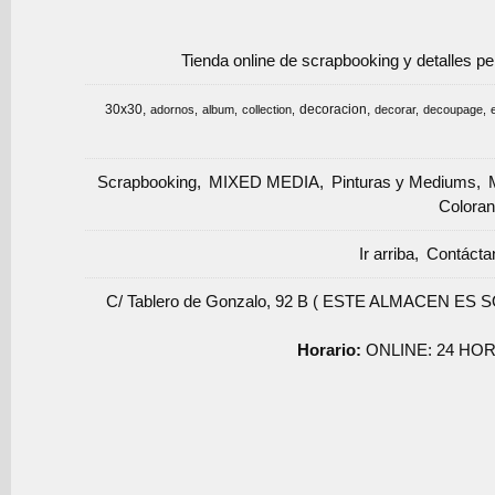
Tienda online de scrapbooking y detalles p
30x30
decoracion
adornos
album
collection
decorar
decoupage
Scrapbooking
MIXED MEDIA
Pinturas y Mediums
Coloran
Ir arriba
Contácta
C/ Tablero de Gonzalo, 92 B ( ESTE ALMACEN ES 
Horario:
ONLINE: 24 HOR