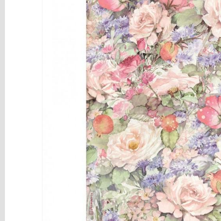
y
Mediums
Máquinas
y
Vinilos
REBAJAS
Novedades
NAVIDAD
Papelería
Herramientas
3D
Liquidación
Scrapbooking
Resinas
y