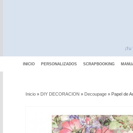
INICIO
PERSONALIZADOS
SCRAPBOOKING
MANU
Categorías
Inicio
»
DIY DECORACION
»
Decoupage
»
Papel de A
Scrapbooking
MIXED
MEDIA
Pinturas