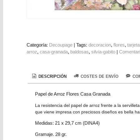
Colorantes
Tarjeta
Regalo
Figuras
3D
Categoría:
Decoupage
|
Tags:
decoracion
flores
tarjet
PERSONALIZADOS
arroz
casa-granada
baldosas
silvia-gabito
|
Comentar
DIY
DECORACION
DESCRIPCIÓN
COSTES DE ENVÍO
COM
Marcas
Papel de Arroz Flores Casa Granada
La resistencia del papel de arroz frente a la servill
que viene impresa con preciosos diseños es bella has
Medidas: 21 x 29,7 cm (DINA4)
Tu
Gramaje. 28 gr.
Carrito