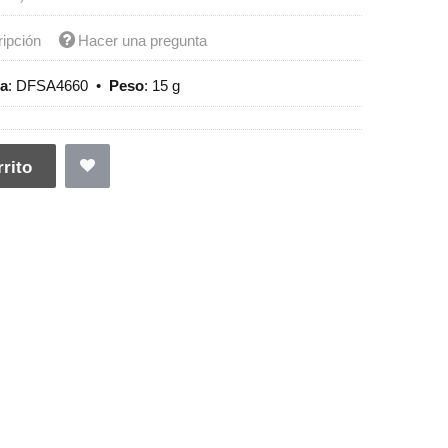
ripción
Hacer una pregunta
ia
:
DFSA4660
•
Peso
:
15 g
rito