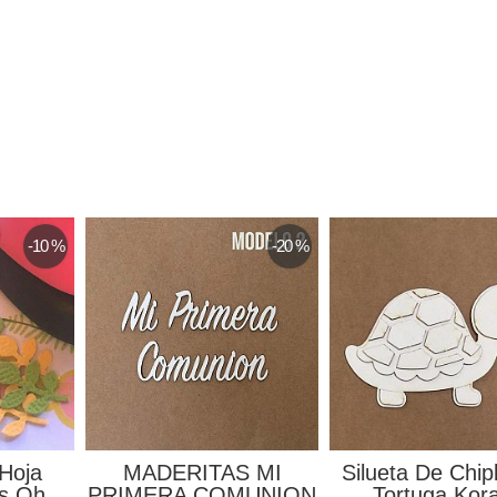
-10 %
-20 %
 Hoja
MADERITAS MI
Silueta De Chi
s Oh...
PRIMERA COMUNION
Tortuga Kora