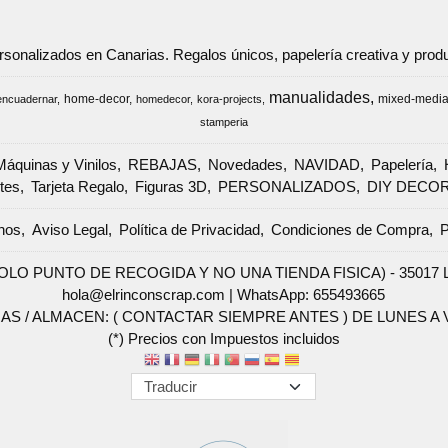
ersonalizados en Canarias. Regalos únicos, papelería creativa y pr
manualidades
home-decor
mixed-medi
encuadernar
homedecor
kora-projects
stamperia
Máquinas y Vinilos
REBAJAS
Novedades
NAVIDAD
Papelería
tes
Tarjeta Regalo
Figuras 3D
PERSONALIZADOS
DIY DECO
nos
Aviso Legal
Política de Privacidad
Condiciones de Compra
P
SOLO PUNTO DE RECOGIDA Y NO UNA TIENDA FISICA) - 35017 Las 
hola@elrinconscrap.com |
WhatsApp: 655493665
AS / ALMACEN: ( CONTACTAR SIEMPRE ANTES ) DE LUNES A VI
(*) Precios con Impuestos incluidos