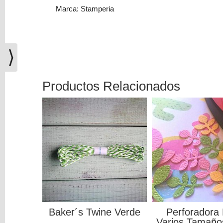
(0)
Marca: Stamperia
El
carrito
de
⟩
la
compra
está
Productos Relacionados
vacío
Redes
Sociales
Instagram
Facebook
Baker´s Twine Verde
Perforadora
Youtube
Varios Tamaño