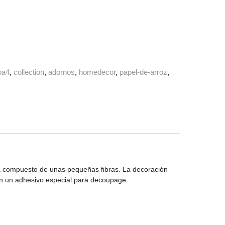
na4
collection
adornos
homedecor
papel-de-arroz
 Está compuesto de unas pequeñas fibras. La decoración
con un adhesivo especial para decoupage.