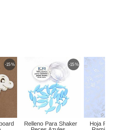
-15 %
-15 %
pboard
Relleno Para Shaker
Hoja Papel Mo
...
Peces Azules...
Ramitas en Foil