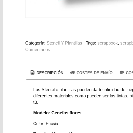
Colorantes
Tarjeta
Regalo
Figuras
3D
Categoría:
Stencil Y Plantillas
|
Tags:
scrapbook
scrap
PERSONALIZADOS
Comentarios
DIY
DECORACION
DESCRIPCIÓN
COSTES DE ENVÍO
COM
Marcas
Los Stencil o plantillas pueden darte infinidad de 
diferentes materiales como pueden ser las tintas, p
tú.
Modelo: Cenefas flores
Tu
Color: Fucsia
Carrito