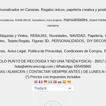
ersonalizados en Canarias. Regalos únicos, papelería creativa y pr
manualidades
home-decor
mixed-medi
encuadernar
homedecor
kora-projects
stamperia
Máquinas y Vinilos
REBAJAS
Novedades
NAVIDAD
Papelería
tes
Tarjeta Regalo
Figuras 3D
PERSONALIZADOS
DIY DECO
nos
Aviso Legal
Política de Privacidad
Condiciones de Compra
P
SOLO PUNTO DE RECOGIDA Y NO UNA TIENDA FISICA) - 35017 Las 
hola@elrinconscrap.com |
WhatsApp: 655493665
AS / ALMACEN: ( CONTACTAR SIEMPRE ANTES ) DE LUNES A VI
(*) Precios con Impuestos incluidos