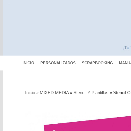
INICIO
PERSONALIZADOS
SCRAPBOOKING
MANU
Categorías
Inicio
»
MIXED MEDIA
»
Stencil Y Plantillas
»
Stencil 
Scrapbooking
MIXED
MEDIA
Pinturas