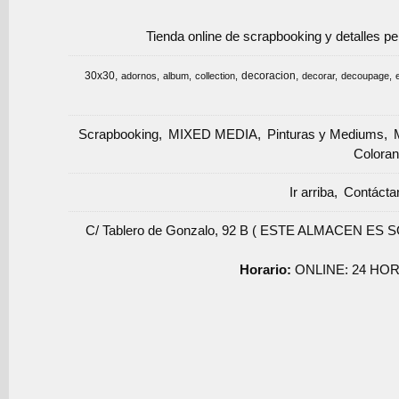
Tienda online de scrapbooking y detalles p
30x30
decoracion
adornos
album
collection
decorar
decoupage
Scrapbooking
MIXED MEDIA
Pinturas y Mediums
Coloran
Ir arriba
Contácta
C/ Tablero de Gonzalo, 92 B ( ESTE ALMACEN ES 
Horario:
ONLINE: 24 HOR