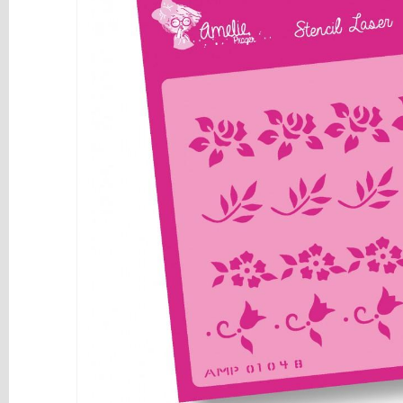
y
Mediums
Máquinas
y
Vinilos
REBAJAS
Novedades
NAVIDAD
Papelería
Herramientas
3D
Liquidación
Scrapbooking
Resinas
y