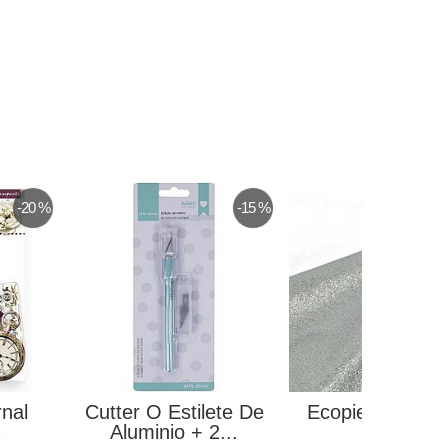
-15 %
Marcasitios
Papel Para
Rectangular...
Encuadernar Madera