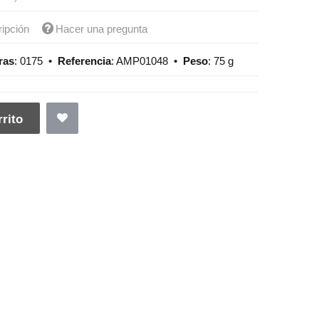
ripción
Hacer una pregunta
ras
:
0175
•
Referencia
:
AMP01048
•
Peso
:
75 g
rito