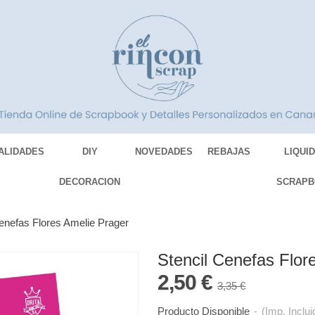
ALIDADES
DIY
NOVEDADES
REBAJAS
LIQUI
DECORACION
SCRAPB
Cenefas Flores Amelie Prager
Stencil Cenefas Flor
2,50 €
3,35 €
Producto Disponible
-
(Imp. Inclui