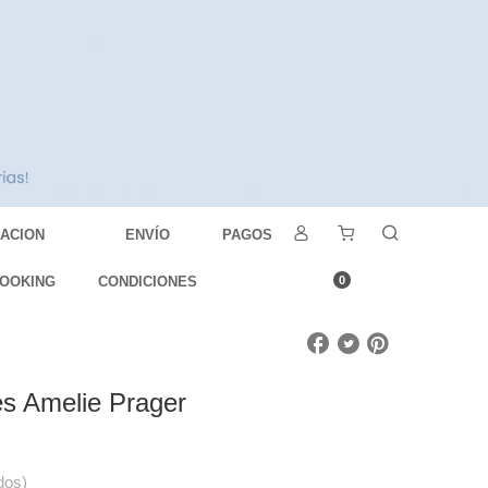
DACION
ENVÍO
PAGOS
OOKING
CONDICIONES
0
es Amelie Prager
dos)