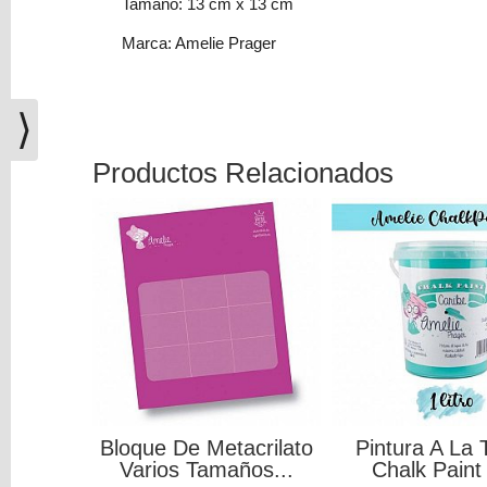
Tamaño: 13 cm x 13 cm
(0)
Marca: Amelie Prager
El
carrito
de
⟩
la
compra
está
Productos Relacionados
vacío
-15 %
-10 %
Redes
Sociales
Instagram
Facebook
Cutter O Estilete De
Ecopiel Silver Metal
Aluminio + 2...
Stafil
Youtube