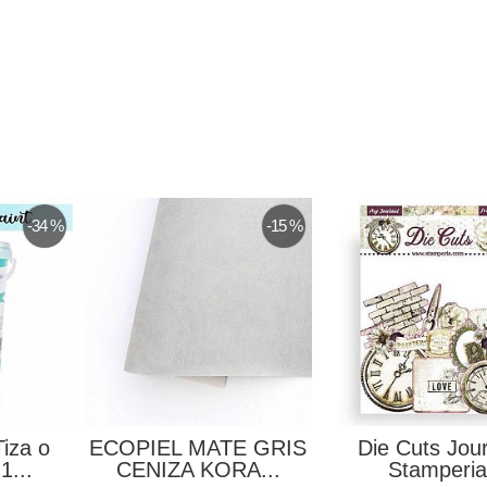
-15 %
Chipboard Un Día
Caja Ojales Aluminio
Especial El Rincon...
Color Pistacho...