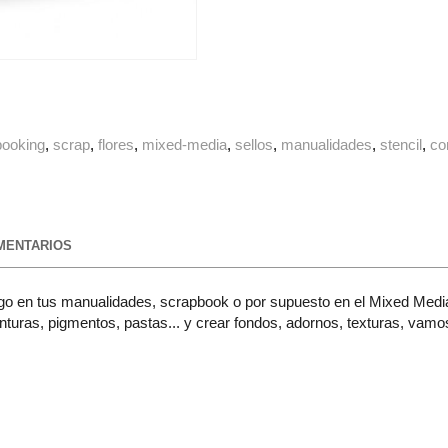
booking
scrap
flores
mixed-media
sellos
manualidades
stencil
co
ENTARIOS
juego en tus manualidades, scrapbook o por supuesto en el Mixed Media
inturas, pigmentos, pastas... y crear fondos, adornos, texturas, vamo