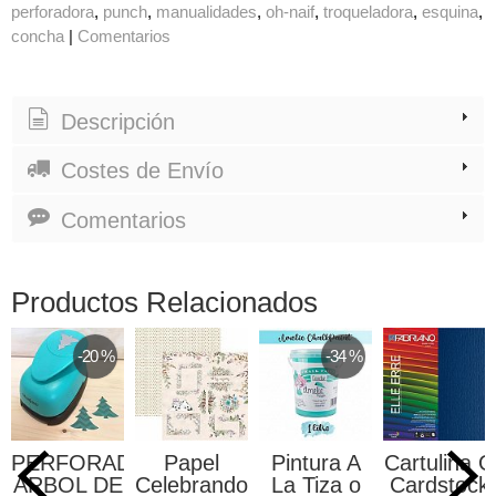
perforadora
punch
manualidades
oh-naif
troqueladora
esquina
concha
|
Comentarios
Descripción
Costes de Envío
Comentarios
Productos Relacionados
-20 %
-34 %
PERFORADORA
Papel
Pintura A
Cartulina O
ARBOL DE
Celebrando
La Tiza o
Cardstock