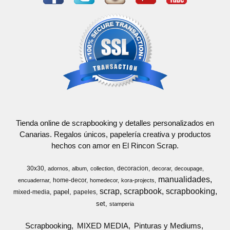
Tienda online de scrapbooking y detalles personalizados en
Canarias. Regalos únicos, papelería creativa y productos
hechos con amor en El Rincon Scrap.
30x30
decoracion
adornos
album
collection
decorar
decoupage
manualidades
home-decor
encuadernar
homedecor
kora-projects
scrap
scrapbook
scrapbooking
papel
mixed-media
papeles
set
stamperia
Scrapbooking
MIXED MEDIA
Pinturas y Mediums