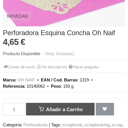
NOVEDAD
Perforadora Esquina Concha Oh Naif
4,65 €
Producto Disponible
-
(Imp. Incluidos)
Costes de envío
Ver descripción
Hacer pregunta
Marca
:
OH NAIF
•
EAN / Cod. Barras
:
1319
•
Referencia
:
10140062
•
Peso
:
150 g
Añadir a Carrito
Categoría:
Perforadoras
|
Tags:
scrapbook
scrapbooking
scrap