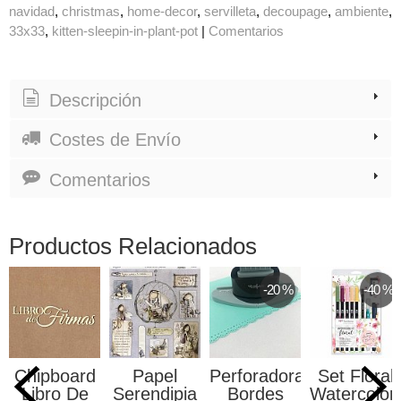
navidad
christmas
home-decor
servilleta
decoupage
ambiente
33x33
kitten-sleepin-in-plant-pot
|
Comentarios
Descripción
Costes de Envío
Comentarios
Productos Relacionados
-20 %
-40 %
Chipboard
Papel
Perforadora
Set Floral
Libro De
Serendipia
Bordes
Watercolor