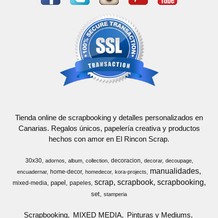
Tienda online de scrapbooking y detalles personalizados en
Canarias. Regalos únicos, papelería creativa y productos
hechos con amor en El Rincon Scrap.
30x30
decoracion
adornos
album
collection
decorar
decoupage
manualidades
home-decor
encuadernar
homedecor
kora-projects
scrap
scrapbook
scrapbooking
papel
mixed-media
papeles
set
stamperia
Scrapbooking
MIXED MEDIA
Pinturas y Mediums