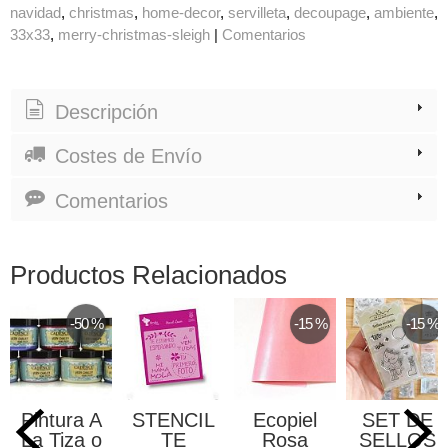
navidad
christmas
home-decor
servilleta
decoupage
ambiente
33x33
merry-christmas-sleigh
|
Comentarios
Descripción
Costes de Envío
Comentarios
Productos Relacionados
-50 %
-15 %
-15 %
Pintura A
STENCIL
Ecopiel
SET DE
La Tiza o
TE
Rosa
SELLOS