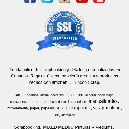
Tienda online de scrapbooking y detalles personalizados en
Canarias. Regalos únicos, papelería creativa y productos
hechos con amor en El Rincon Scrap.
30x30
decoracion
adornos
album
collection
decorar
decoupage
manualidades
home-decor
encuadernar
homedecor
kora-projects
scrap
scrapbook
scrapbooking
papel
mixed-media
papeles
set
stamperia
Scrapbooking
MIXED MEDIA
Pinturas y Mediums