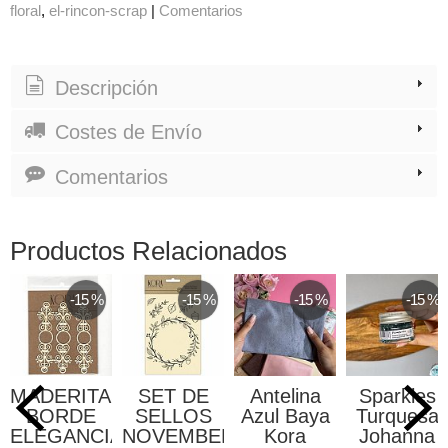
floral
el-rincon-scrap
|
Comentarios
Descripción
Costes de Envío
Comentarios
Productos Relacionados
-15 %
-15 %
-15 %
-15 %
MADERITAS
SET DE
Antelina
Sparkles
BORDE
SELLOS
Azul Baya
Turquesa
ELEGANCIA
NOVEMBER
Kora
Johanna