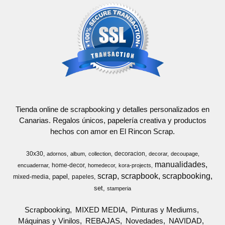
Tienda online de scrapbooking y detalles personalizados en
Canarias. Regalos únicos, papelería creativa y productos
hechos con amor en El Rincon Scrap.
30x30
decoracion
adornos
album
collection
decorar
decoupage
manualidades
home-decor
encuadernar
homedecor
kora-projects
scrap
scrapbook
scrapbooking
papel
mixed-media
papeles
set
stamperia
Scrapbooking
MIXED MEDIA
Pinturas y Mediums
Máquinas y Vinilos
REBAJAS
Novedades
NAVIDAD