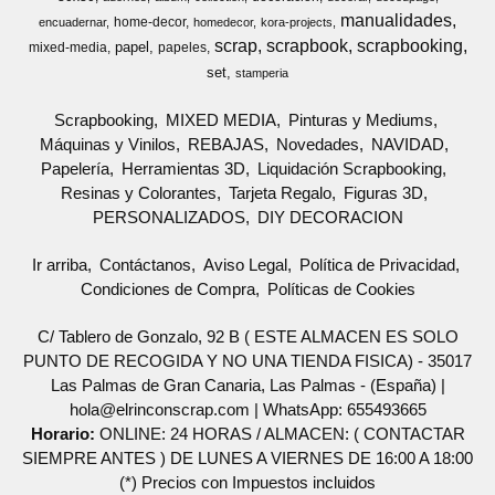
manualidades
home-decor
encuadernar
homedecor
kora-projects
scrap
scrapbook
scrapbooking
papel
mixed-media
papeles
set
stamperia
Scrapbooking
MIXED MEDIA
Pinturas y Mediums
Máquinas y Vinilos
REBAJAS
Novedades
NAVIDAD
Papelería
Herramientas 3D
Liquidación Scrapbooking
Resinas y Colorantes
Tarjeta Regalo
Figuras 3D
PERSONALIZADOS
DIY DECORACION
Ir arriba
Contáctanos
Aviso Legal
Política de Privacidad
Condiciones de Compra
Políticas de Cookies
C/ Tablero de Gonzalo, 92 B ( ESTE ALMACEN ES SOLO
PUNTO DE RECOGIDA Y NO UNA TIENDA FISICA) - 35017
Las Palmas de Gran Canaria, Las Palmas - (España) |
hola@elrinconscrap.com |
WhatsApp: 655493665
Horario:
ONLINE: 24 HORAS / ALMACEN: ( CONTACTAR
SIEMPRE ANTES ) DE LUNES A VIERNES DE 16:00 A 18:00
(*) Precios con Impuestos incluidos