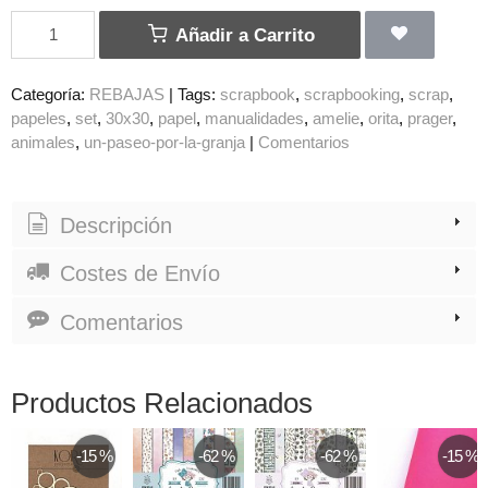
Añadir a Carrito
Categoría:
REBAJAS
|
Tags:
scrapbook
scrapbooking
scrap
papeles
set
30x30
papel
manualidades
amelie
orita
prager
animales
un-paseo-por-la-granja
|
Comentarios
Descripción
Costes de Envío
Comentarios
Productos Relacionados
-15 %
-62 %
-62 %
-15 %