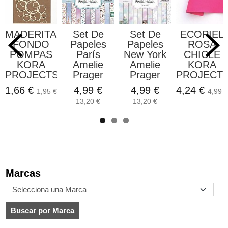
DERITAS
Set De
Set De
ECOPIEL
Vin
ONDO
Papeles
Papeles
ROSA
OMPAS
París
New York
CHICLE
Ter
KORA
Amelie
Amelie
KORA
OJECTS
Prager
Prager
PROJECTS
66 €
4,99 €
4,99 €
4,24 €
1,95 €
4,99 €
13,20 €
13,20 €
Marcas