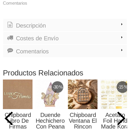
Comentarios
Descripción
Costes de Envío
Comentarios
Productos Relacionados
-30 %
-15 %
Chipboard
Duende
Chipboard
Acetato
Libro De
Hechichero
Ventana El
Foil Hand
Firmas
Con Peana
Rincon
Made Kora