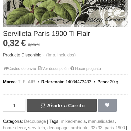
Servilleta París 1900 Ti Flair
0,32 €
0,35 €
Producto Disponible
-
(Imp. Incluidos)
Costes de envío
Ver descripción
Hacer pregunta
Marca
:
TI FLAIR
•
Referencia
:
14034473433
•
Peso
:
20 g
Añadir a Carrito
Categoría:
Decoupage
|
Tags:
mixed-media
manualidades
home-decor
servilleta
decoupage
ambiente
33x33
paris-1900
|