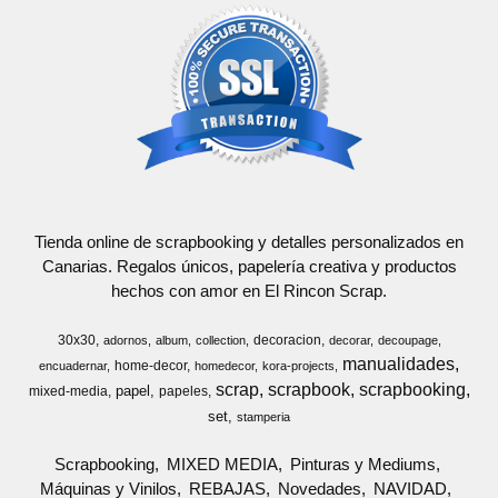
Tienda online de scrapbooking y detalles personalizados en
Canarias. Regalos únicos, papelería creativa y productos
hechos con amor en El Rincon Scrap.
30x30
decoracion
adornos
album
collection
decorar
decoupage
manualidades
home-decor
encuadernar
homedecor
kora-projects
scrap
scrapbook
scrapbooking
papel
mixed-media
papeles
set
stamperia
Scrapbooking
MIXED MEDIA
Pinturas y Mediums
Máquinas y Vinilos
REBAJAS
Novedades
NAVIDAD