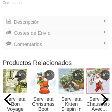
Comentarios
Descripción
Costes de Envío
Comentarios
Productos Relacionados
-10 %
-10 %
-10 %
-10 %
Servilleta
Servilleta
Servilleta
Servilleta
Bon
Christmas
Kitten
Chaussette
Voyage
Boot
Sllepin In
Avec...