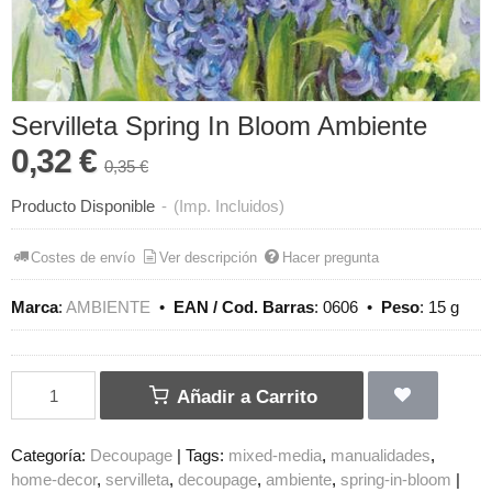
Servilleta Spring In Bloom Ambiente
0,32 €
0,35 €
Producto Disponible
-
(Imp. Incluidos)
Costes de envío
Ver descripción
Hacer pregunta
Marca
:
AMBIENTE
•
EAN / Cod. Barras
:
0606
•
Peso
:
15 g
Añadir a Carrito
Categoría:
Decoupage
|
Tags:
mixed-media
manualidades
home-decor
servilleta
decoupage
ambiente
spring-in-bloom
|