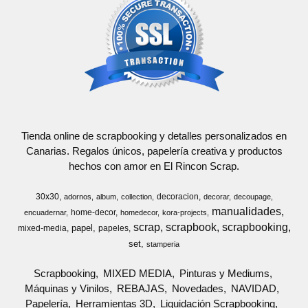
Tienda online de scrapbooking y detalles personalizados en
Canarias. Regalos únicos, papelería creativa y productos
hechos con amor en El Rincon Scrap.
30x30
decoracion
adornos
album
collection
decorar
decoupage
manualidades
home-decor
encuadernar
homedecor
kora-projects
scrap
scrapbook
scrapbooking
papel
mixed-media
papeles
set
stamperia
Scrapbooking
MIXED MEDIA
Pinturas y Mediums
Máquinas y Vinilos
REBAJAS
Novedades
NAVIDAD
Papelería
Herramientas 3D
Liquidación Scrapbooking