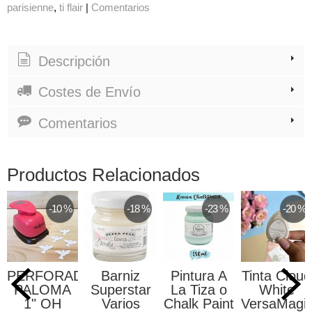
parisienne
ti flair
|
Comentarios
Descripción
Costes de Envío
Comentarios
Productos Relacionados
-10 %
-18 %
-23 %
-20 %
PERFORADORA
Barniz
Pintura A
Tinta Cloud
PALOMA
Superstar
La Tiza o
White
1" OH
Varios
Chalk Paint
VersaMagi