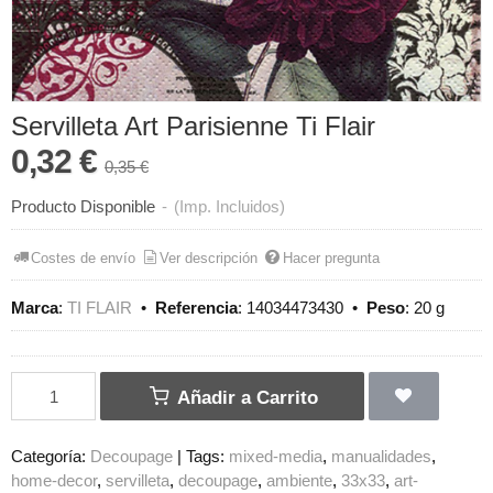
Servilleta Art Parisienne Ti Flair
0,32 €
0,35 €
Producto Disponible
-
(Imp. Incluidos)
Costes de envío
Ver descripción
Hacer pregunta
Marca
:
TI FLAIR
•
Referencia
:
14034473430
•
Peso
:
20 g
Añadir a Carrito
Categoría:
Decoupage
|
Tags:
mixed-media
manualidades
home-decor
servilleta
decoupage
ambiente
33x33
art-