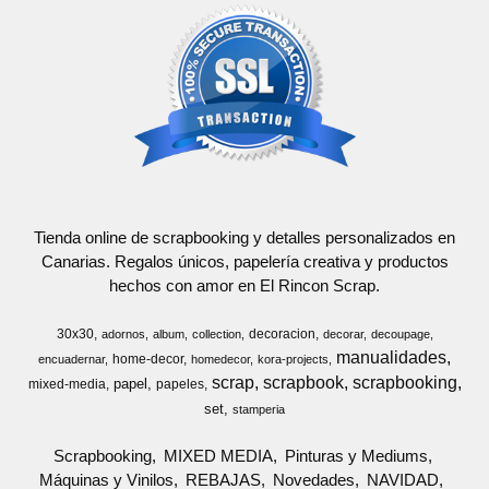
Tienda online de scrapbooking y detalles personalizados en
Canarias. Regalos únicos, papelería creativa y productos
hechos con amor en El Rincon Scrap.
30x30
decoracion
adornos
album
collection
decorar
decoupage
manualidades
home-decor
encuadernar
homedecor
kora-projects
scrap
scrapbook
scrapbooking
papel
mixed-media
papeles
set
stamperia
Scrapbooking
MIXED MEDIA
Pinturas y Mediums
Máquinas y Vinilos
REBAJAS
Novedades
NAVIDAD