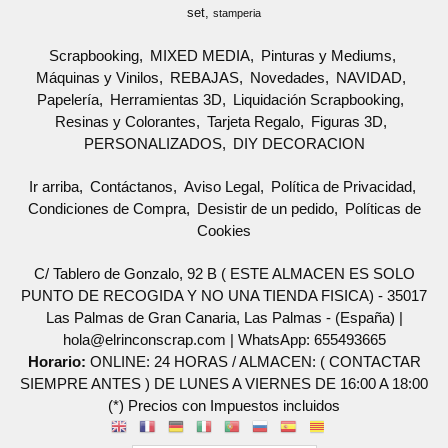
set
stamperia
Scrapbooking
MIXED MEDIA
Pinturas y Mediums
Máquinas y Vinilos
REBAJAS
Novedades
NAVIDAD
Papelería
Herramientas 3D
Liquidación Scrapbooking
Resinas y Colorantes
Tarjeta Regalo
Figuras 3D
PERSONALIZADOS
DIY DECORACION
Ir arriba
Contáctanos
Aviso Legal
Política de Privacidad
Condiciones de Compra
Desistir de un pedido
Políticas de
Cookies
C/ Tablero de Gonzalo, 92 B ( ESTE ALMACEN ES SOLO
PUNTO DE RECOGIDA Y NO UNA TIENDA FISICA) - 35017
Las Palmas de Gran Canaria, Las Palmas - (España) |
hola@elrinconscrap.com |
WhatsApp: 655493665
Horario:
ONLINE: 24 HORAS / ALMACEN: ( CONTACTAR
SIEMPRE ANTES ) DE LUNES A VIERNES DE 16:00 A 18:00
(*) Precios con Impuestos incluidos