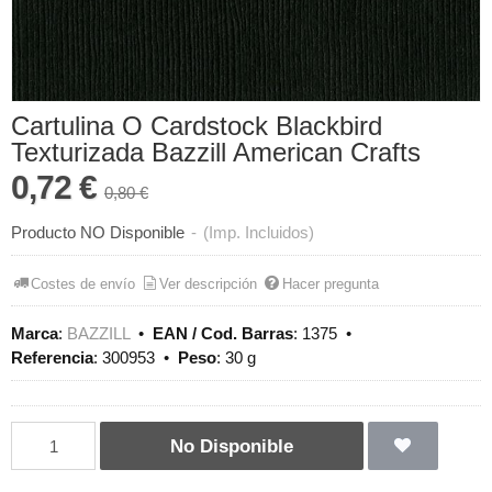
Cartulina O Cardstock Blackbird
Texturizada Bazzill American Crafts
0,72 €
0,80 €
Producto NO Disponible
-
(Imp. Incluidos)
Costes de envío
Ver descripción
Hacer pregunta
Marca
:
BAZZILL
•
EAN / Cod. Barras
:
1375
•
Referencia
:
300953
•
Peso
:
30 g
No Disponible