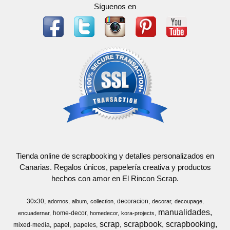
Síguenos en
Tienda online de scrapbooking y detalles personalizados en
Canarias. Regalos únicos, papelería creativa y productos
hechos con amor en El Rincon Scrap.
30x30
decoracion
adornos
album
collection
decorar
decoupage
manualidades
home-decor
encuadernar
homedecor
kora-projects
scrap
scrapbook
scrapbooking
papel
mixed-media
papeles