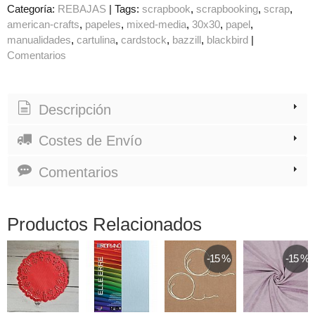
Categoría:
REBAJAS
|
Tags:
scrapbook
scrapbooking
scrap
american-crafts
papeles
mixed-media
30x30
papel
manualidades
cartulina
cardstock
bazzill
blackbird
|
Comentarios
Descripción
Costes de Envío
Comentarios
Productos Relacionados
-15 %
-15 %