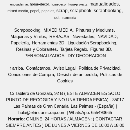
manualidades
home-decor
encuadernar
homedecor
kora-projects
scrap
scrapbook
scrapbooking
papel
mixed-media
papeles
set
stamperia
Scrapbooking
MIXED MEDIA
Pinturas y Mediums
Máquinas y Vinilos
REBAJAS
Novedades
NAVIDAD
Papelería
Herramientas 3D
Liquidación Scrapbooking
Resinas y Colorantes
Tarjeta Regalo
Figuras 3D
PERSONALIZADOS
DIY DECORACION
Ir arriba
Contáctanos
Aviso Legal
Política de Privacidad
Condiciones de Compra
Desistir de un pedido
Políticas de
Cookies
C/ Tablero de Gonzalo, 92 B ( ESTE ALMACEN ES SOLO
PUNTO DE RECOGIDA Y NO UNA TIENDA FISICA) - 35017
Las Palmas de Gran Canaria, Las Palmas - (España) |
hola@elrinconscrap.com |
WhatsApp: 655493665
Horario:
ONLINE: 24 HORAS / ALMACEN: ( CONTACTAR
SIEMPRE ANTES ) DE LUNES A VIERNES DE 16:00 A 18:00