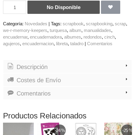
No Disponible
Categoría:
Novedades
|
Tags:
scrapbook
scrapbooking
scrap
we-r-memory-keepers
turquesa
album
manualidades
encuadernar
encuadernadora
albumes
redondos
cinch
agujeros
encuadernacion
libreta
taladro
|
Comentarios
Descripción
Costes de Envío
Comentarios
Productos Relacionados
-24 %
-25 %