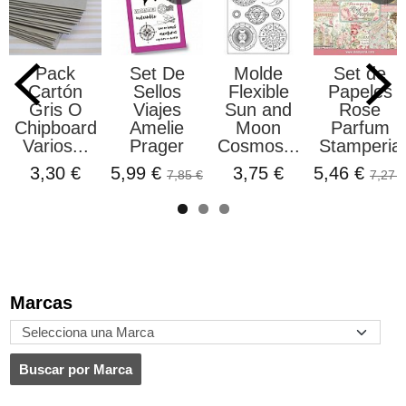
Pack
Set De
Molde
Set de
Cartón
Sellos
Flexible
Papeles
Gris O
Viajes
Sun and
Rose
Chipboard
Amelie
Moon
Parfum
Varios...
Prager
Cosmos...
Stamperia
3,30 €
5,99 €
3,75 €
5,46 €
7,85 €
7,27 €
Marcas