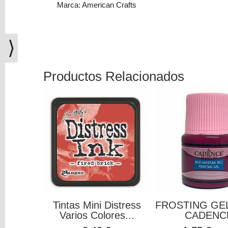
Marca: American Crafts
(0)
El
carrito
⟩
de
la
compra
Productos Relacionados
está
vacío
Redes
Sociales
Instagram
Facebook
Tintas Mini Distress
FROSTING GE
Varios Colores...
CADENC
Youtube