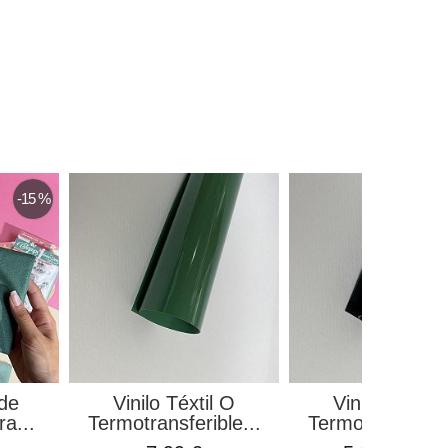
-15 %
rde
Vinilo Téxtil O
Vinilo Téxtil 
a...
Termotransferible...
Termotransferibl