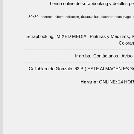
Tienda online de scrapbooking y detalles p
30x30
decoracion
adornos
album
collection
decorar
decoupage
Scrapbooking
MIXED MEDIA
Pinturas y Mediums
Coloran
Ir arriba
Contáctanos
Aviso 
C/ Tablero de Gonzalo, 92 B ( ESTE ALMACEN ES 
Horario:
ONLINE: 24 HOR