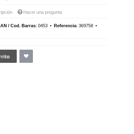
ripción
Hacer una pregunta
AN / Cod. Barras
:
0453
•
Referencia
:
369758
•
rito