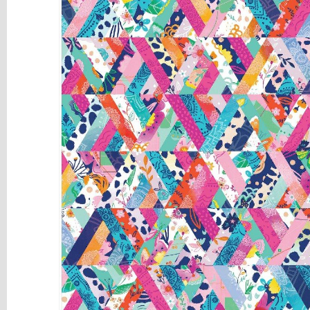
y
Mediums
Máquinas
y
Vinilos
REBAJAS
Novedades
NAVIDAD
Papelería
Herramientas
3D
Liquidación
Scrapbooking
Resinas
y