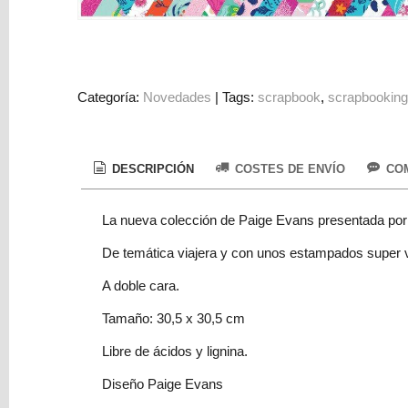
Colorantes
Tarjeta
Regalo
Figuras
Categoría:
Novedades
|
Tags:
scrapbook
scrapbookin
3D
PERSONALIZADOS
DESCRIPCIÓN
COSTES DE ENVÍO
COM
DIY
DECORACION
La nueva colección de Paige Evans presentada por 
Marcas
De temática viajera y con unos estampados super vi
A doble cara.
Tamaño: 30,5 x 30,5 cm
Libre de ácidos y lignina.
Tu
Diseño Paige Evans
Carrito