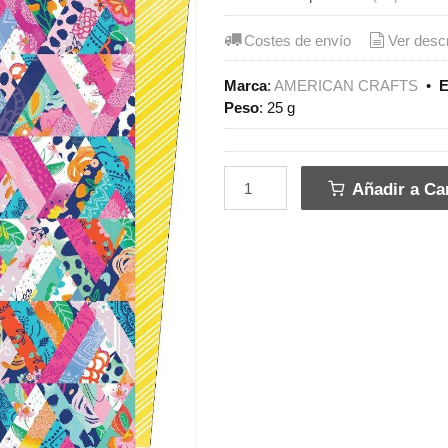
Costes de envío
Ver desc
Marca
:
AMERICAN CRAFTS
•
E
Peso
:
25 g
Añadir a Car