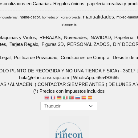
ersonalizados en Canarias. Regalos únicos, papelería creativa y pr
manualidades
home-decor
mixed-medi
encuadernar
homedecor
kora-projects
stamperia
Máquinas y Vinilos
REBAJAS
Novedades
NAVIDAD
Papelería
tes
Tarjeta Regalo
Figuras 3D
PERSONALIZADOS
DIY DECO
Legal
Política de Privacidad
Condiciones de Compra
Desistir de 
SOLO PUNTO DE RECOGIDA Y NO UNA TIENDA FISICA) - 35017 Las 
hola@elrinconscrap.com |
WhatsApp: 655493665
AS / ALMACEN: ( CONTACTAR SIEMPRE ANTES ) DE LUNES A VI
(*) Precios con Impuestos incluidos