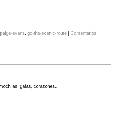
paige-evans
go-the-scenic-route
|
Comentarios
mochilas, gafas, corazones...