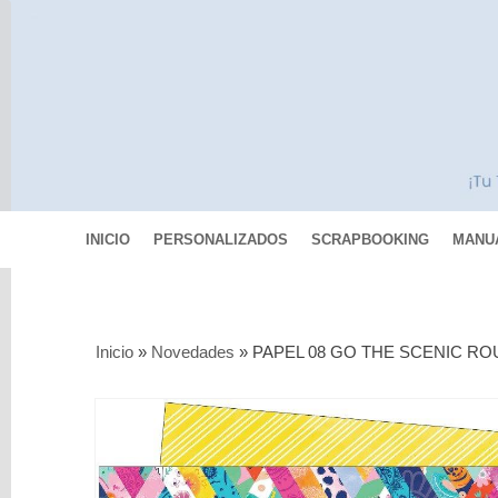
INICIO
PERSONALIZADOS
SCRAPBOOKING
MANU
Categorías
Inicio
»
Novedades
»
PAPEL 08 GO THE SCENIC RO
Scrapbooking
MIXED
MEDIA
Pinturas