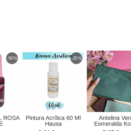
-50 %
-25 %
L ROSA
Pintura Acrílica 60 Ml
Antelina Ve
E
Hausa
Esmeralda Kor