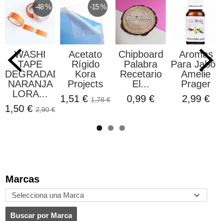
-48 %
-15 %
WASHI
Acetato
Chipboard
Aromas
TAPE
Rígido
Palabra
Para Jabón
DEGRADADO
Kora
Recetario
Amelie
NARANJA
Projects
El...
Prager
LORA...
1,51 €
0,99 €
2,99 €
1,78 €
1,50 €
2,90 €
Marcas