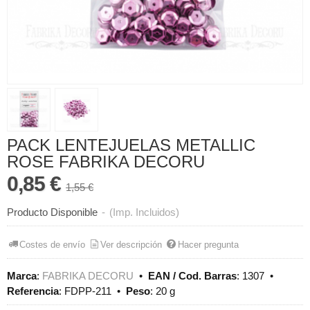
PACK LENTEJUELAS METALLIC
ROSE FABRIKA DECORU
0,85 €
1,55 €
Producto Disponible
-
(Imp. Incluidos)
Costes de envío
Ver descripción
Hacer pregunta
Marca
:
FABRIKA DECORU
•
EAN / Cod. Barras
:
1307
•
Referencia
:
FDPP-211
•
Peso
:
20 g