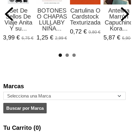
Set De
BOTONES
Cartulina O
Antelina
Sellos De
O CHAPAS
Cardstock
Marrón
Viaje Anita
LULLABY
Texturizada...
Capuchino
Y su...
NIÑA...
Kora...
0,72 €
0,80 €
3,99 €
1,25 €
5,87 €
6,75 €
2,99 €
6,90 €
Marcas
Tu Carrito (0)