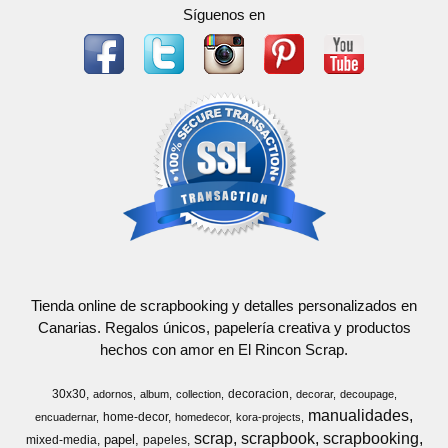
Síguenos en
Tienda online de scrapbooking y detalles personalizados en
Canarias. Regalos únicos, papelería creativa y productos
hechos con amor en El Rincon Scrap.
30x30
decoracion
adornos
album
collection
decorar
decoupage
manualidades
home-decor
encuadernar
homedecor
kora-projects
scrap
scrapbook
scrapbooking
papel
mixed-media
papeles