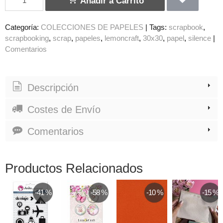
Añadir a Carrito
Categoría:
COLECCIONES DE PAPELES
|
Tags:
scrapbook
scrapbooking
scrap
papeles
lemoncraft
30x30
papel
silence
|
Comentarios
Descripción
Costes de Envío
Comentarios
Productos Relacionados
-41 %
-58 %
-10 %
-15 %